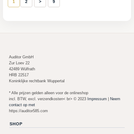
1
2
>
9
Auditor GmbH
Zur Loev 22
42489 Wülfrath
HRB 22517
Koninklijke rechtbank Wuppertal
* Alle prijzen gelden alleen voor de onlineshop
incl. BTW, excl. verzendkosten< br> © 2023
Impressum
|
Neem
contact op met
https://auditor585.com
SHOP