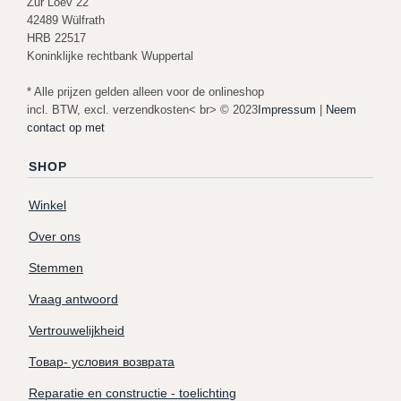
Zur Loev 22
42489 Wülfrath
HRB 22517
Koninklijke rechtbank Wuppertal
* Alle prijzen gelden alleen voor de onlineshop
incl. BTW, excl. verzendkosten< br> © 2023
Impressum
|
Neem
contact op met
SHOP
Winkel
Over ons
Stemmen
Vraag antwoord
Vertrouwelijkheid
Товар- условия возврата
Reparatie en constructie - toelichting