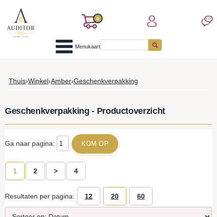
0
Menukaart
Thuis
›
Winkel
›
Amber
›
Geschenkverpakking
Geschenkverpakking - Productoverzicht
Ga naar pagina:
1
2
>
4
Resultaten per pagina:
12
20
60