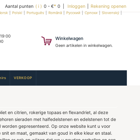
Aantal punten
( i )
0 - €
*
0 |
Inloggen
|
Rekening openen
orsk
|
Polski
|
Português
|
Română
|
Русский
|
Српски
|
Slovenský
|
 19:00
Winkelwagen
00
Geen artikelen in winkelwagen.
irs
VERKOOP
t en citrien, rokerige topaas en flexandriet, al deze
behoren sieraden met halfedelstenen en edelstenen tot de
kel worden gepresenteerd. Op onze website kunt u voor
snit en maat, gemaakt van goud in elke kleur en staal.
willen er ook op wijzen dat we u gouden oorbellen en een