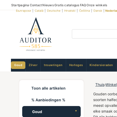
Startpagina
Contact
Nieuws
Gratis catalogus
FAQ
Onze winkels
Български
|
Català
|
Deutsche
|
Hrvatski
|
Čeština
|
Dansk
|
Nederla
Goud
Zilver
trouwringen
Horloges
Kindersieraden
Thuis
›
Winkel
Toon alle artikelen
Gouden oorbel
soorten halfe
% Aanbiedingen %
meest opvalle
elke smaak oo
Goud
Dit zijn held