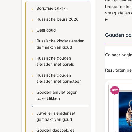
hanger in de 
Золотые слитки
vraag stellen
Russische beurs 2026
Geel goud
Gouden oor
Russische kindersieraden
gemaakt van goud
Ga naar pagi
Russische gouden
sieraden met parels
Resultaten pe
Russische gouden
sieraden met barnsteen
Gouden amulet tegen
boze blikken
Juwelier sieradenset
gemaakt van goud
Gouden dasspeldjes