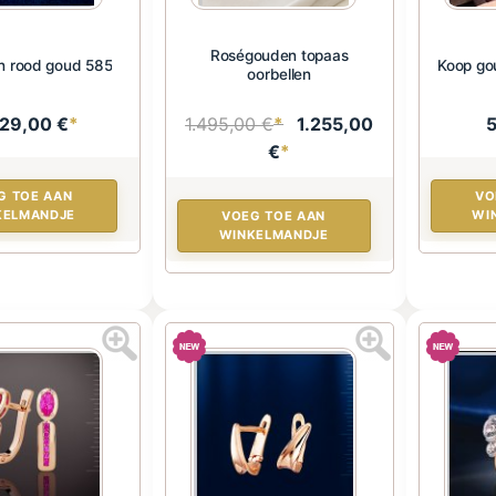
Roségouden topaas
n rood goud 585
Koop go
oorbellen
029,00 €
*
1.495,00 €
*
1.255,00
€
*
G TOE AAN
VO
KELMANDJE
WI
VOEG TOE AAN
WINKELMANDJE