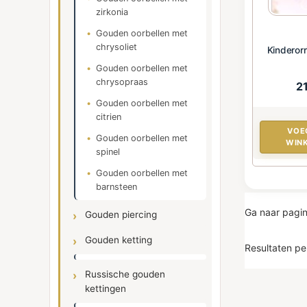
zirkonia
Gouden oorbellen met
chrysoliet
Kinderor
Gouden oorbellen met
chrysopraas
2
Gouden oorbellen met
citrien
VOE
Gouden oorbellen met
WIN
spinel
Gouden oorbellen met
barnsteen
Ga naar pagi
Gouden piercing
Gouden ketting
Resultaten pe
Russische gouden
kettingen