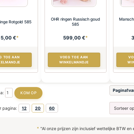
OHR ringen Russisch goud
Mansche
ringe Rotgold 585
585
15,00 €
*
599,00 €
*
G TOE AAN
VOEG TOE AAN
VO
KELMANDJE
WINKELMANDJE
WI
Pagina1v
na:
r pagina:
12
20
60
*
"Al onze prijzen zijn inclusief wettelijke BTW en