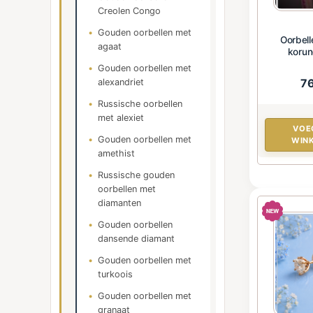
Creolen Congo
Gouden oorbellen met
Oorbell
agaat
korun
Gouden oorbellen met
7
alexandriet
Russische oorbellen
met alexiet
VOE
Gouden oorbellen met
WIN
amethist
Russische gouden
oorbellen met
diamanten
Gouden oorbellen
dansende diamant
Gouden oorbellen met
turkoois
Gouden oorbellen met
granaat