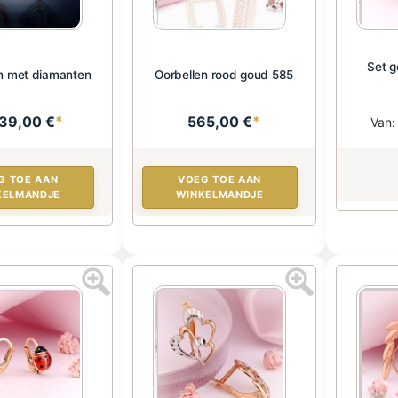
Set 
n met diamanten
Oorbellen rood goud 585
739,00 €
*
565,00 €
*
Van
G TOE AAN
VOEG TOE AAN
KELMANDJE
WINKELMANDJE