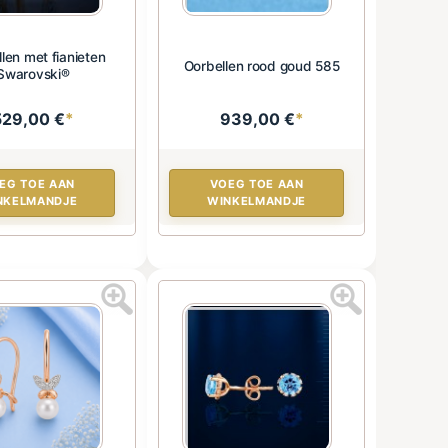
len met fianieten
Oorbellen rood goud 585
Swarovski®
529,00 €
*
939,00 €
*
EG TOE AAN
VOEG TOE AAN
NKELMANDJE
WINKELMANDJE