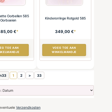
tte Oorbellen 585
Kinderorringe Rotgold 585
Oorboeien
385,00 €
*
349,00 €
*
EG TOE AAN
VOEG TOE AAN
NKELMANDJE
WINKELMANDJE
an33
1
2
>
33
 eventuele
Verzendkosten