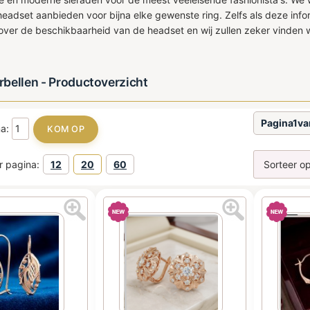
headset aanbieden voor bijna elke gewenste ring. Zelfs als deze inf
 over de beschikbaarheid van de headset en wij zullen zeker vinden
bellen - Productoverzicht
Pagina1v
na:
r pagina:
12
20
60