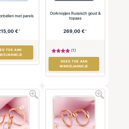
Oorknopjes Russisch goud &
orbellen met parels
topaas
215,00 €
*
269,00 €
*
EG TOE AAN
(1)
NKELMANDJE
VOEG TOE AAN
WINKELMANDJE