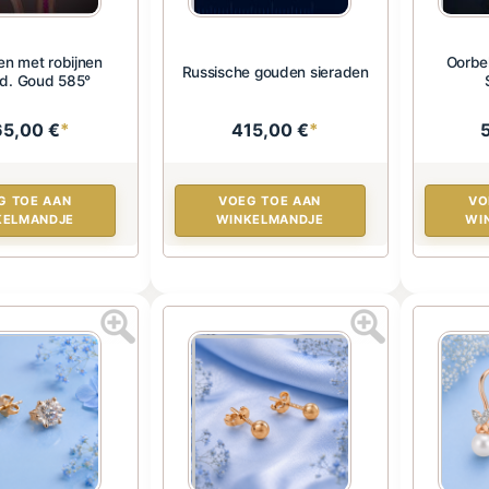
en met robijnen
Oorbel
Russische gouden sieraden
d. Goud 585°
65,00 €
*
415,00 €
*
G TOE AAN
VOEG TOE AAN
VO
KELMANDJE
WINKELMANDJE
WI