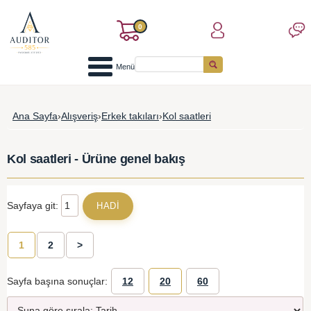
0
Menü
Ana Sayfa
›
Alışveriş
›
Erkek takıları
›
Kol saatleri
Kol saatleri - Ürüne genel bakış
Sayfaya git:
1
2
>
Sayfa başına sonuçlar:
12
20
60