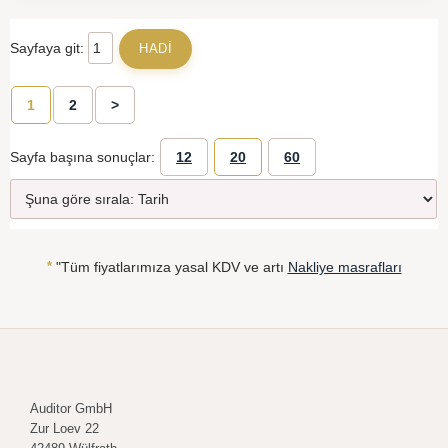
Sayfaya git:
1
2
>
Sayfa başına sonuçlar:
12
20
60
*
"Tüm fiyatlarımıza yasal KDV ve artı
Nakliye masrafları
Auditor GmbH
Zur Loev 22