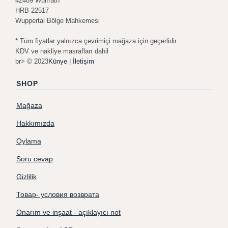
42489 Wülfrath
HRB 22517
Wuppertal Bölge Mahkemesi
* Tüm fiyatlar yalnızca çevrimiçi mağaza için geçerlidir
KDV ve nakliye masrafları dahil
br> © 2023
Künye
|
İletişim
SHOP
Mağaza
Hakkımızda
Oylama
Soru cevap
Gizlilik
Товар- условия возврата
Onarım ve inşaat - açıklayıcı not