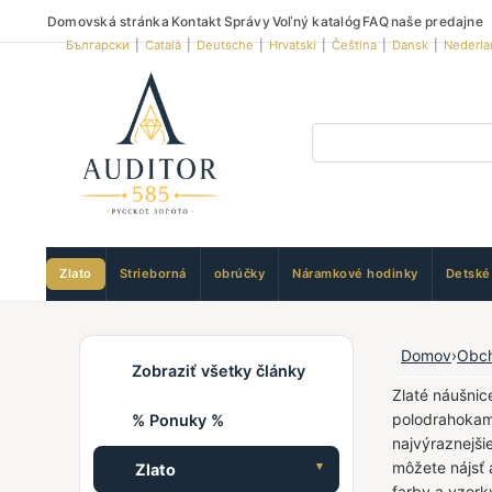
Domovská stránka
Kontakt
Správy
Voľný katalóg
FAQ
naše predajne
Български
|
Català
|
Deutsche
|
Hrvatski
|
Čeština
|
Dansk
|
Nederla
Zlato
Strieborná
obrúčky
Náramkové hodinky
Detské
Domov
›
Obc
Zobraziť všetky články
Zlaté náušnic
polodrahokamo
% Ponuky %
najvýraznejši
môžete nájsť 
Zlato
farby a vzork