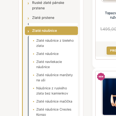
Ruské zlaté pánske
prstene
Topazo
ruž
Zlaté prstene
1.495,0
Zlaté náušnice
Zlaté náušnice z bieleho
zlata
PRI
Zlaté náušnice
Zlaté navliekacie
náušnice
Zlaté náušnice manžety
na uši
Náušnice z ruského
zlata bez kamienkov
Zlaté náušnice mačička
Zlaté náušnice Creoles
Kongo