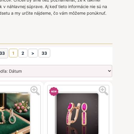
v náhlavnej súprave. Aj keď tieto informácie nie sú na
dsetu a my určite nájdeme, čo vám môžeme ponúknuť.
d33
1
2
>
33