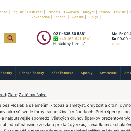
ndse
|
English
|
Eesti keel
|
Français
|
Ελληνικά
|
Magyar
|
Italiano
|
Latviski
|
Slovenščina
|
Español
|
Svenska
|
Türkçe
|
0211-635 56 5381
Mo-Fr
09:0
+49 163 641 1541
Sa
09:00 –
Kontaktný formulár
viac
 šperky
Pánske šperky
náboženstvo
Šperky
Swarovski
Amb
hod
›
Zlato
›
Zlaté náušnice
e bez vložiek a s kameňmi - topaz a ametyst, chryzolit a citrín, dymo
v, ako sú svetlé farby, sa používajú v šperkoch. Preto šperky s 
e a najpútavejšie spomedzi všetkých druhov šperkov prezentovanýc
a objednať náušnice zo zlata pre každý vkus, s vsadkami akéhokoľvek
y. Sú to svetlé a moderné šperky pre najnáročnejších módnych nadš