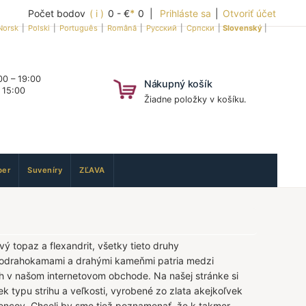
Počet bodov
( i )
0 - €
*
0 |
Prihláste sa
|
Otvoriť účet
Norsk
|
Polski
|
Português
|
Română
|
Русский
|
Српски
|
Slovenský
|
0 – 19:00
Nákupný košík
 15:00
Žiadne položky v košíku.
er
Suveníry
ZĽAVA
vý topaz a flexandrit, všetky tieto druhy
polodrahokamami a drahými kameňmi patria medzi
h v našom internetovom obchode. Na našej stránke si
 typu strihu a veľkosti, vyrobené zo zlata akejkoľvek
encov. Chceli by sme tiež poznamenať, že k takmer