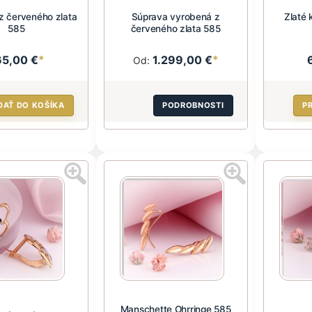
z červeného zlata
Súprava vyrobená z
Zlaté 
585
červeného zlata 585
65,00 €
*
1.299,00 €
*
Od:
DAŤ DO KOŠÍKA
PODROBNOSTI
P
Manschette Ohrringe 585