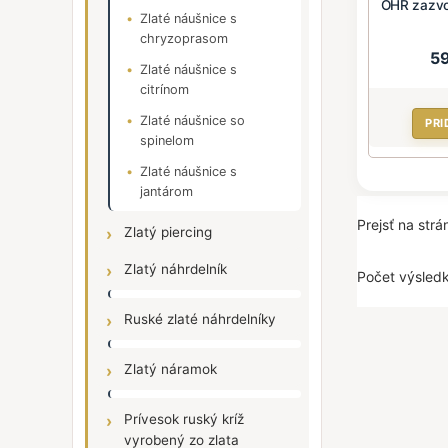
OHR zazvon
Zlaté náušnice s
chryzoprasom
5
Zlaté náušnice s
citrínom
Zlaté náušnice so
PRI
spinelom
Zlaté náušnice s
jantárom
Prejsť na str
Zlatý piercing
Zlatý náhrdelník
Počet výsledk
Ruské zlaté náhrdelníky
Zlatý náramok
Prívesok ruský kríž
vyrobený zo zlata