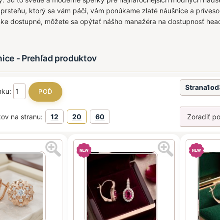
rsteňu, ktorý sa vám páči, vám ponúkame zlaté náušnice a prívesok 
nke dostupné, môžete sa opýtať nášho manažéra na dostupnosť hea
nice - Prehľad produktov
Strana1o
ánku:
ov na stranu:
12
20
60