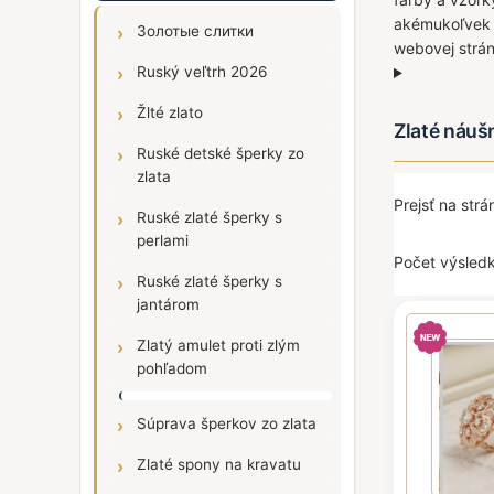
akémukoľvek p
Золотые слитки
webovej strá
Ruský veľtrh 2026
Žlté zlato
Zlaté náuš
Ruské detské šperky zo
zlata
Prejsť na str
Ruské zlaté šperky s
perlami
Počet výsledk
Ruské zlaté šperky s
jantárom
Zlatý amulet proti zlým
pohľadom
Súprava šperkov zo zlata
Zlaté spony na kravatu