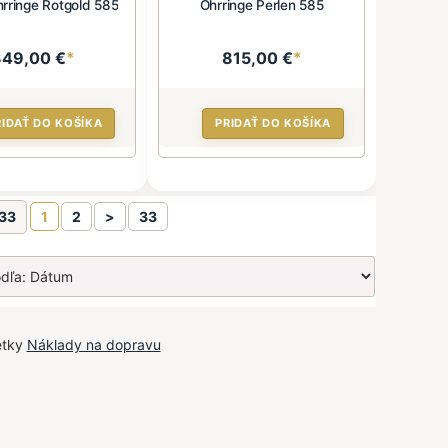
rringe Rotgold 585
Ohrringe Perlen 585
349,00 €
*
815,00 €
*
RIDAŤ DO KOŠÍKA
PRIDAŤ DO KOŠÍKA
d33
1
2
>
33
etky
Náklady na dopravu