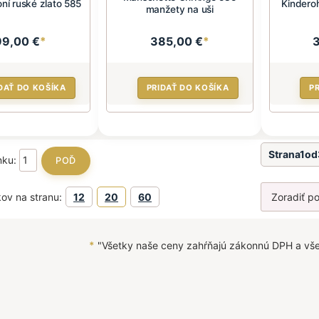
í ruské zlato 585
Kinderoh
manžety na uši
99,00 €
*
385,00 €
*
DAŤ DO KOŠÍKA
PRIDAŤ DO KOŠÍKA
P
Strana1o
ánku:
ov na stranu:
12
20
60
*
"Všetky naše ceny zahŕňajú zákonnú DPH a vš