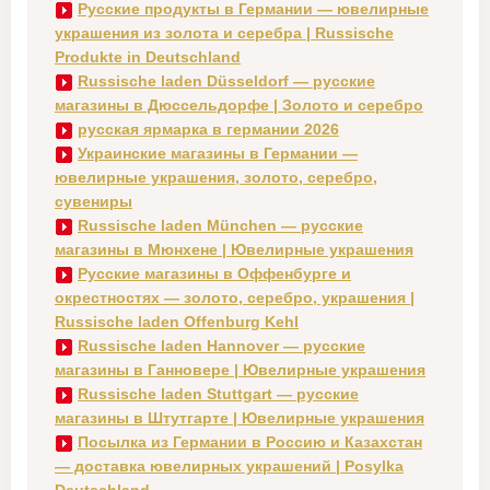
Русские продукты в Германии — ювелирные
украшения из золота и серебра | Russische
Produkte in Deutschland
Russische laden Düsseldorf — русские
магазины в Дюссельдорфе | Золото и серебро
русская ярмарка в германии 2026
Украинские магазины в Германии —
ювелирные украшения, золото, серебро,
сувениры
Russische laden München — русские
магазины в Мюнхене | Ювелирные украшения
Русские магазины в Оффенбурге и
окрестностях — золото, серебро, украшения |
Russische laden Offenburg Kehl
Russische laden Hannover — русские
магазины в Ганновере | Ювелирные украшения
Russische laden Stuttgart — русские
магазины в Штутгарте | Ювелирные украшения
Посылка из Германии в Россию и Казахстан
— доставка ювелирных украшений | Posylka