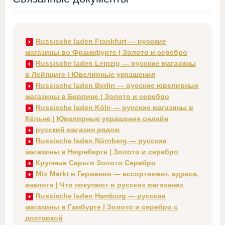
Russische laden Frankfurt — русские
магазины во Франкфурте | Золото и серебро
Russische laden Leipzig — русские магазины
в Лейпциге | Ювелирные украшения
Russische laden Berlin — русские ювелирные
магазины в Берлине | Золото и серебро
Russische laden Köln — русские магазины в
Кёльне | Ювелирные украшения онлайн
русский магазин рядом
Russische laden Nürnberg — русские
магазины в Нюрнберге | Золото и серебро
Крупные Серьги Золото Серебро
Mix Markt в Германии — ассортимент, адреса,
аналоги | Что покупают в русских магазинах
Russische laden Hamburg — русские
магазины в Гамбурге | Золото и серебро с
доставкой