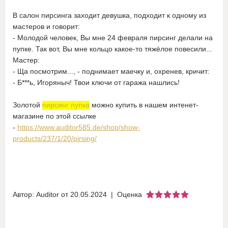
В салон пирсинга заходит девушка, подходит к одному из
мастеров и говорит:
- Молодой человек, Вы мне 24 февраля пирсинг делали на
пупке. Так вот, Вы мне кольцо какое-то тяжёлое повесили...
Мастер:
- Ща посмотрим..., - поднимает маечку и, охренев, кричит:
- Б***ь, Игоряныч! Твои ключи от гаража нашлись!
Золотой
пирсинг пупка
можно купить в нашем интенет-
магазине по этой ссылке
-
https://www.auditor585.de/shop/show-
products/237/1/20/pirsing/
Автор: Auditor от 20.05.2024
| Оценка