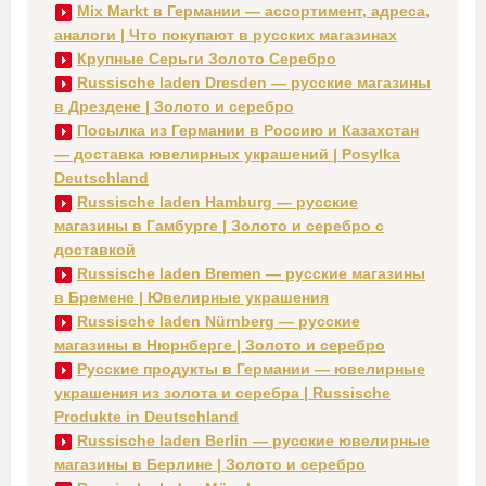
Mix Markt в Германии — ассортимент, адреса,
аналоги | Что покупают в русских магазинах
Крупные Серьги Золото Серебро
Russische laden Dresden — русские магазины
в Дрездене | Золото и серебро
Посылка из Германии в Россию и Казахстан
— доставка ювелирных украшений | Posylka
Deutschland
Russische laden Hamburg — русские
магазины в Гамбурге | Золото и серебро с
доставкой
Russische laden Bremen — русские магазины
в Бремене | Ювелирные украшения
Russische laden Nürnberg — русские
магазины в Нюрнберге | Золото и серебро
Русские продукты в Германии — ювелирные
украшения из золота и серебра | Russische
Produkte in Deutschland
Russische laden Berlin — русские ювелирные
магазины в Берлине | Золото и серебро