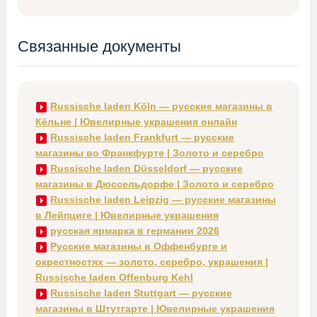
Связанные документы
Russische laden Köln — русские магазины в
Кёльне | Ювелирные украшения онлайн
Russische laden Frankfurt — русские
магазины во Франкфурте | Золото и серебро
Russische laden Düsseldorf — русские
магазины в Дюссельдорфе | Золото и серебро
Russische laden Leipzig — русские магазины
в Лейпциге | Ювелирные украшения
русская ярмарка в германии 2026
Русские магазины в Оффенбурге и
окрестностях — золото, серебро, украшения |
Russische laden Offenburg Kehl
Russische laden Stuttgart — русские
магазины в Штутгарте | Ювелирные украшения