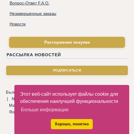
Вопрос-Ответ F.A.Q.
Незавершенные заказы
Новости
Расторжение покупки
РАССЫЛКА НОВОСТЕЙ
Български
|
Català
|
Deutsche
|
Hrvatski
|
Čeština
|
Dansk
Этот веб-сайт использует файлы cookie для
|
Nederlandse
|
English
|
Eesti keel
|
Français
|
Ελληνικά
|
обеспечения наилучшей функциональности
Magyar
|
Italiano
|
Latviski
|
Norsk
|
Polski
|
Português
|
Больше информации
Română
|
Русский
|
Српски
|
Slovenský
|
Slovenščina
|
Español
|
Svenska
|
Türkçe
|
Хорошо, понятно