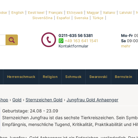
ndse
|
English
|
Eesti keel
|
Français
|
Ελληνικά
|
Magyar
|
Italiano
|
Latviski
|
N
Slovenščina
|
Español
|
Svenska
|
Türkçe
|
0211-635 56 5381
Mo-Fr
09
+49 163 641 1541
Sa
09:00
Kontaktformular
mehr
Herrenschmuck
Religion
Schmuck
Swarovski
Bernstein
Shop
›
Gold
›
Sternzeichen Gold
›
Jungfrau Gold Anhaenger
Geburtstage: 24.08 - 23.09
Sternzeichen Jungfrau ist das sechste Tierkreiszeichen. Sein Symbol
Empfängnis, menschliche Tugend, Kritikalität, Praktikabilität und Hil
hen Jungfrau Gold Anhaenger ist ein Erdzeichen, veränderlich. Der 