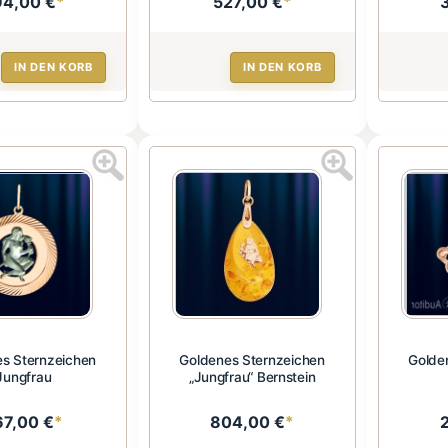
94,00 €
*
527,00 €
*
IN DEN KORB
IN DEN KORB
s Sternzeichen
Goldenes Sternzeichen
Golde
Jungfrau
„Jungfrau“ Bernstein
67,00 €
*
804,00 €
*