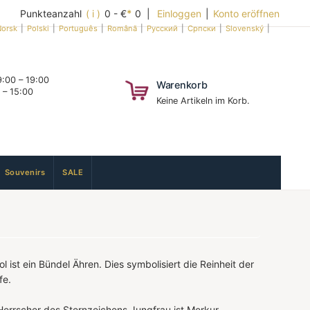
Punkteanzahl
( i )
0 - €
*
0 |
Einloggen
|
Konto eröffnen
orsk
|
Polski
|
Português
|
Română
|
Русский
|
Српски
|
Slovenský
|
:00 – 19:00
Warenkorb
 – 15:00
Keine Artikeln im Korb.
Souvenirs
SALE
 ist ein Bündel Ähren. Dies symbolisiert die Reinheit der
fe.
Herrscher des Sternzeichens Jungfrau ist Merkur.