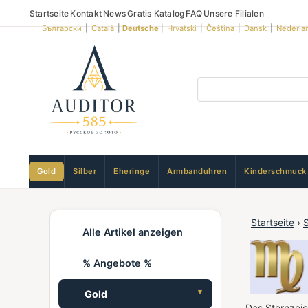
Startseite
Kontakt
News
Gratis Katalog
FAQ
Unsere Filialen
Български
|
Català
|
Deutsche
|
Hrvatski
|
Čeština
|
Dansk
|
Nederla
Gold
Silber
Eheringe
Armbanduhren
Kinderschmuck
Startseite
›
Alle Artikel anzeigen
% Angebote %
Gold
Das Sternzeic