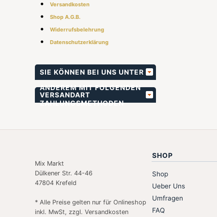
•
Versandkosten
•
Shop A.G.B.
•
Widerrufsbelehrung
•
Datenschutzerklärung
SIE KÖNNEN BEI UNS UNTER
ANDEREM MIT FOLGENDEN
VERSANDART
ZAHLUNGSMETHODEN
BEZAHLEN
SHOP
Mix Markt
Dülkener Str. 44-46
Shop
47804 Krefeld
Ueber Uns
Umfragen
* Alle Preise gelten nur für Onlineshop
FAQ
inkl. MwSt, zzgl. Versandkosten