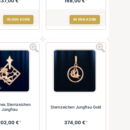
337,00 €
*
168,00 €
*
IN DEN KORB
IN DEN KORB
nes Sternzeichen
Sternzeichen Jungfrau Gold
Jungfrau
202,00 €
*
374,00 €
*