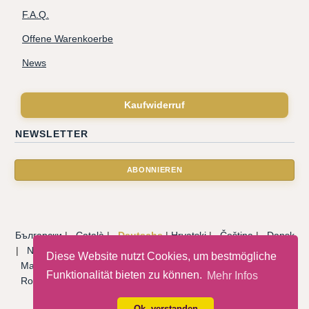
F.A.Q.
Offene Warenkoerbe
News
Kaufwiderruf
NEWSLETTER
Български
|
Català
|
Deutsche
|
Hrvatski
|
Čeština
|
Dansk
|
Nederlandse
|
English
|
Eesti keel
|
Français
|
Ελληνικά
|
Diese Website nutzt Cookies, um bestmögliche
Magyar
|
Italiano
|
Latviski
|
Norsk
|
Polski
|
Português
|
Funktionalität bieten zu können.
Mehr Infos
Română
|
Русский
|
Српски
|
Slovenský
|
Slovenščina
|
Español
|
Svenska
|
Türkçe
|
Ok, verstanden