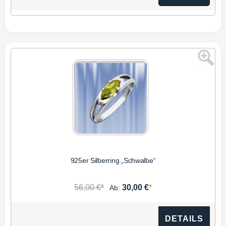
925er Silberring „Schwalbe“
*
*
56,00 €
30,00 €
Ab:
DETAILS