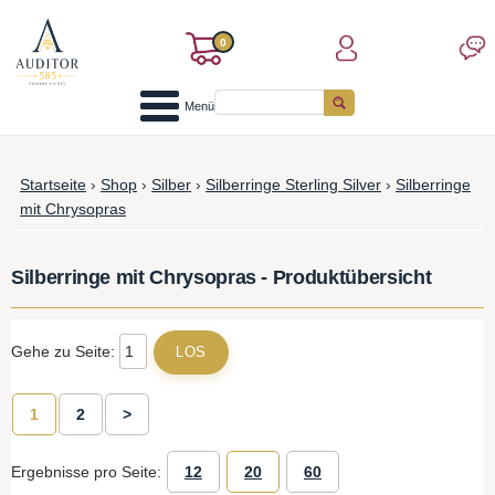
0
Menü
Startseite
›
Shop
›
Silber
›
Silberringe Sterling Silver
›
Silberringe
mit Chrysopras
Silberringe mit Chrysopras - Produktübersicht
Gehe zu Seite:
1
2
>
Ergebnisse pro Seite:
12
20
60