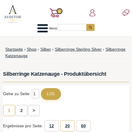
0
Menü
Startseite
›
Shop
›
Silber
›
Silberringe Sterling Silver
›
Silberringe
Katzenauge
Silberringe Katzenauge - Produktübersicht
Gehe zu Seite:
1
2
>
Ergebnisse pro Seite:
12
20
60