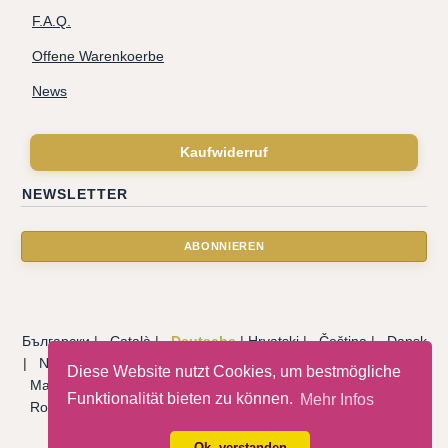
F.A.Q.
Offene Warenkoerbe
News
Kaufwiderruf
NEWSLETTER
Български
|
Català
|
Deutsche
|
Hrvatski
|
Čeština
|
Dansk
|
Nederlandse
|
English
|
Eesti keel
|
Français
|
Ελληνικά
|
Diese Website nutzt Cookies, um bestmögliche
Magyar
|
Italiano
|
Latviski
|
Norsk
|
Polski
|
Português
|
Funktionalität bieten zu können.
Mehr Infos
Română
|
Русский
|
Српски
|
Slovenský
|
Slovenščina
|
Español
|
Svenska
|
Türkçe
|
Ok, verstanden