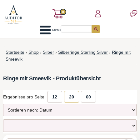
0
Menü
Startseite
›
Shop
›
Silber
›
Silberringe Sterling Silver
›
Ringe mit
Smeevik
Ringe mit Smeevik - Produktübersicht
Ergebnisse pro Seite:
12
20
60