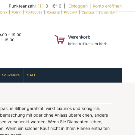
Punkteanzahl
( i )
0 - €
*
0 |
Einloggen
|
Konto eröffnen
orsk
|
Polski
|
Português
|
Română
|
Русский
|
Српски
|
Slovenský
|
:00 – 19:00
Warenkorb
 – 15:00
Keine Artikeln im Korb.
Souvenirs
SALE
s, in Silber gerahmt, wirkt luxuriös und königlich.
e Überraschung mit oder ohne Anlass überreichen, anders
ssen verschenkt werden. Wenn Sie Diamanten lieben,
. Wenn ein solcher Kauf nicht in Ihren Plänen enthalten
topas passt.