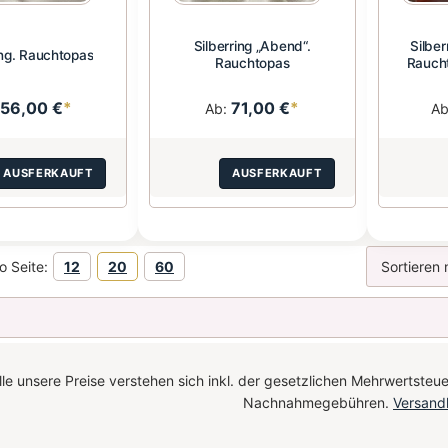
Silberring „Abend“.
Silber
ing. Rauchtopas
Rauchtopas
Rauch
56,00 €
*
71,00 €
*
:
Ab:
A
AUSFERKAUFT
AUSFERKAUFT
o Seite:
12
20
60
le unsere Preise verstehen sich inkl. der gesetzlichen Mehrwertsteue
Nachnahmegebühren.
Versand