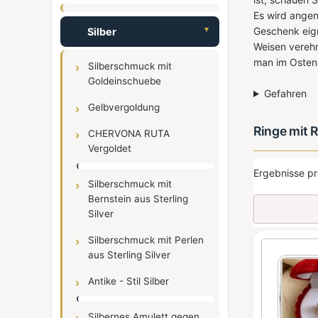
Es wird angen
Geschenk eign
Silber
Weisen verehr
man im Osten,
Silberschmuck mit
Goldeinschuebe
Gefahren
Gelbvergoldung
Ringe mit 
CHERVONA RUTA
Vergoldet
Ergebnisse pr
Silberschmuck mit
Bernstein aus Sterling
Silver
Silberschmuck mit Perlen
aus Sterling Silver
Antike - Stil Silber
Silbernes Amulett gegen