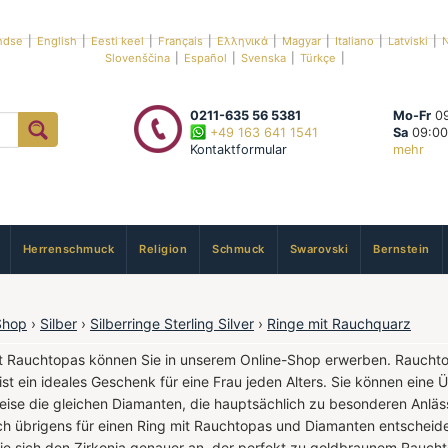
ndse
|
English
|
Eesti keel
|
Français
|
Ελληνικά
|
Magyar
|
Italiano
|
Latviski
|
N
Slovenščina
|
Español
|
Svenska
|
Türkçe
|
0211-635 56 5381
Mo-Fr
09
+49 163 641 1541
Sa
09:00
Kontaktformular
mehr
Herrenschmuck
Religion
Schmuck
Swarovski
Bernstein
Shop
›
Silber
›
Silberringe Sterling Silver
›
Ringe mit Rauchquarz
it Rauchtopas können Sie in unserem Online-Shop erwerben. Rauchtopa
l ist ein ideales Geschenk für eine Frau jeden Alters. Sie können ein
weise die gleichen Diamanten, die hauptsächlich zu besonderen Anlä
ch übrigens für einen Ring mit Rauchtopas und Diamanten entscheiden
Sie sich den Zirkonia genauer an, der perfekt zu goldbraunem Rauch