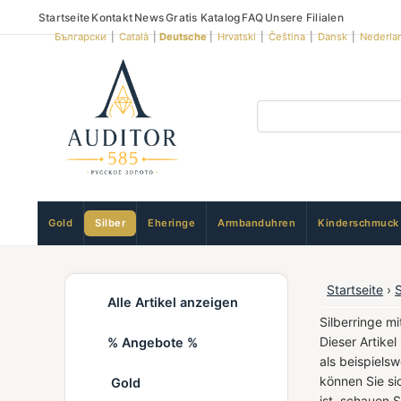
Startseite
Kontakt
News
Gratis Katalog
FAQ
Unsere Filialen
Български
|
Català
|
Deutsche
|
Hrvatski
|
Čeština
|
Dansk
|
Nederla
Gold
Silber
Eheringe
Armbanduhren
Kinderschmuck
Startseite
›
Alle Artikel anzeigen
Silberringe m
Dieser Artike
% Angebote %
als beispiels
können Sie si
Gold
ist, schauen 