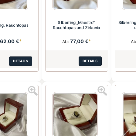
Silberring „Maestro“.
Silberrin
ing. Rauchtopas
Rauchtopas und Zirkonia
62,00 €
*
77,00 €
*
:
Ab:
A
DETAILS
DETAILS