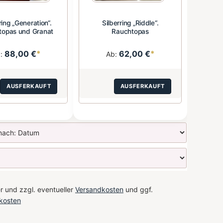
ring „Generation“.
Silberring „Riddle“.
topas und Granat
Rauchtopas
88,00 €
*
62,00 €
*
b:
Ab:
AUSFERKAUFT
AUSFERKAUFT
r und zzgl. eventueller
Versandkosten
und ggf.
kosten