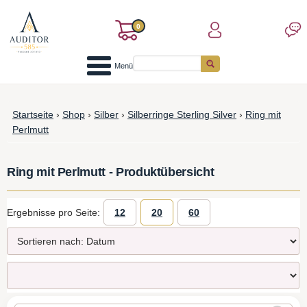
0
Menü
Startseite
›
Shop
›
Silber
›
Silberringe Sterling Silver
›
Ring mit
Perlmutt
Ring mit Perlmutt - Produktübersicht
Ergebnisse pro Seite:
12
20
60