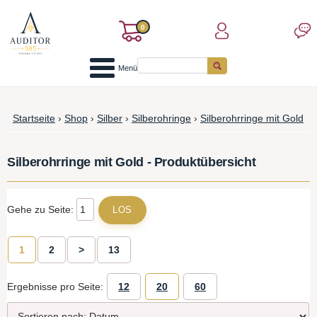
0
Menü
Startseite
›
Shop
›
Silber
›
Silberohringe
›
Silberohrringe mit Gold
Silberohrringe mit Gold - Produktübersicht
Gehe zu Seite:
1
2
>
13
Ergebnisse pro Seite:
12
20
60