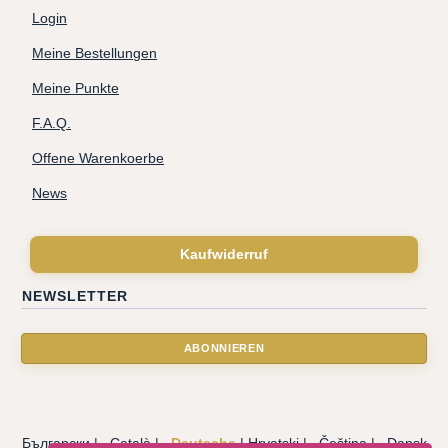
Login
Meine Bestellungen
Meine Punkte
F.A.Q.
Offene Warenkoerbe
News
Kaufwiderruf
NEWSLETTER
Български
|
Català
|
Deutsche
|
Hrvatski
|
Čeština
|
Dansk