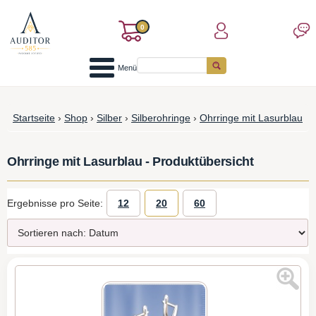
0
Menü
Startseite
›
Shop
›
Silber
›
Silberohringe
›
Ohrringe mit Lasurblau
Ohrringe mit Lasurblau - Produktübersicht
Ergebnisse pro Seite:
12
20
60