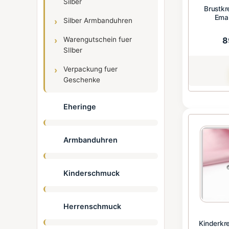
Silber
Brustkre
Emai
Silber Armbanduhren
8
Warengutschein fuer
SIlber
Verpackung fuer
Geschenke
Eheringe
Armbanduhren
Kinderschmuck
Herrenschmuck
Kinderkre