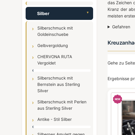
das Zeichen d
Kranz der ab
Silber
meisten erst
Gefahren
Silberschmuck mit
Goldeinschuebe
Kreuzanhaen
Gelbvergoldung
CHERVONA RUTA
Gehe zu Seit
Vergoldet
Silberschmuck mit
Ergebnisse pr
Bernstein aus Sterling
Silver
Silberschmuck mit Perlen
aus Sterling Silver
Antike - Stil Silber
Silbernes Amulett gegen