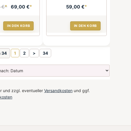
 €
*
69,00 €
*
59,00 €
*
IN DEN KORB
IN DEN KORB
n 34
1
2
>
34
r und zzgl. eventueller
Versandkosten
und ggf.
kosten