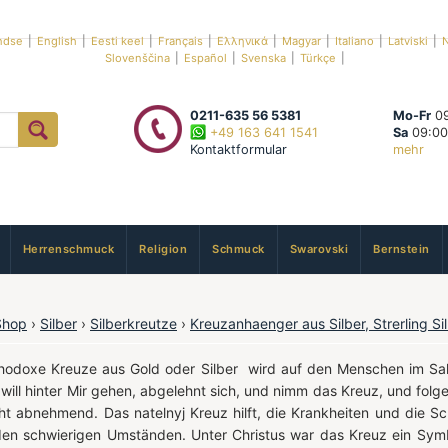
ndse
|
English
|
Eesti keel
|
Français
|
Ελληνικά
|
Magyar
|
Italiano
|
Latviski
|
N
Slovenščina
|
Español
|
Svenska
|
Türkçe
|
0211-635 56 5381
Mo-Fr
09
+49 163 641 1541
Sa
09:00
Kontaktformular
mehr
Herrenschmuck
Religion
Schmuck
Swarovski
Bernstein
Shop
›
Silber
›
Silberkreutze
›
Kreuzanhaenger aus Silber, Strerling Si
thodoxe Kreuze aus Gold oder Silber wird auf den Menschen im Sak
 will hinter Mir gehen, abgelehnt sich, und nimm das Kreuz, und folg
cht abnehmend. Das natelnyj Kreuz hilft, die Krankheiten und die Sc
den schwierigen Umständen. Unter Christus war das Kreuz ein Sym