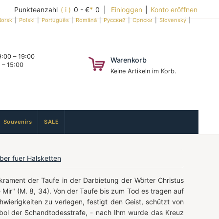
Punkteanzahl
( i )
0 - €
*
0 |
Einloggen
|
Konto eröffnen
orsk
|
Polski
|
Português
|
Română
|
Русский
|
Српски
|
Slovenský
|
:00 – 19:00
Warenkorb
 – 15:00
Keine Artikeln im Korb.
Souvenirs
SALE
lber fuer Halsketten
rament der Taufe in der Darbietung der Wörter Christus
e Mir" (M. 8, 34). Von der Taufe bis zum Tod es tragen auf
hwierigkeiten zu verlegen, festigt den Geist, schützt von
bol der Schandtodesstrafe, - nach Ihm wurde das Kreuz