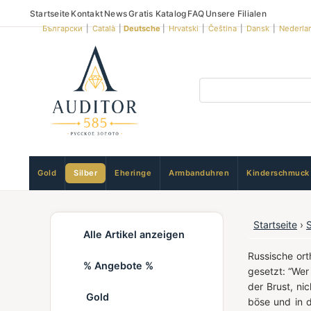
Startseite
Kontakt
News
Gratis Katalog
FAQ
Unsere Filialen
Български
|
Català
|
Deutsche
|
Hrvatski
|
Čeština
|
Dansk
|
Nederla
Gold
Silber
Eheringe
Armbanduhren
Kinderschmuck
Startseite
›
Alle Artikel anzeigen
Russische or
% Angebote %
gesetzt: “Wer
der Brust, ni
Gold
böse und in 