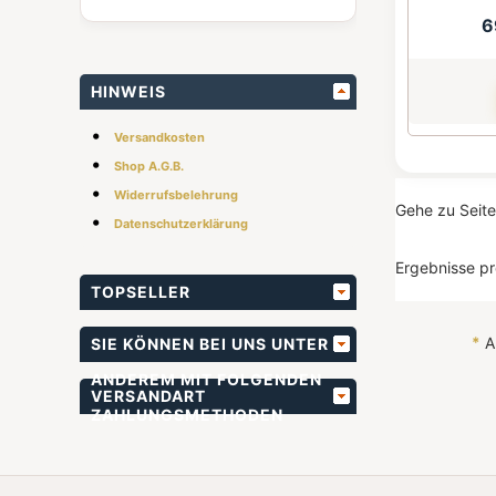
6
HINWEIS
•
Versandkosten
•
Shop A.G.B.
•
Widerrufsbelehrung
Gehe zu Seit
•
Datenschutzerklärung
Ergebnisse pr
TOPSELLER
*
Al
SIE KÖNNEN BEI UNS UNTER
ANDEREM MIT FOLGENDEN
VERSANDART
ZAHLUNGSMETHODEN
BEZAHLEN