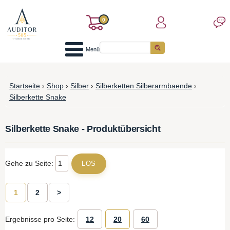
0
Menü
Startseite
›
Shop
›
Silber
›
Silberketten Silberarmbaende
›
Silberkette Snake
Silberkette Snake - Produktübersicht
Gehe zu Seite:
1
2
>
Ergebnisse pro Seite:
12
20
60