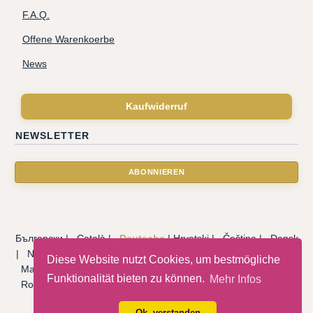
F.A.Q.
Offene Warenkoerbe
News
Kaufwiderruf
NEWSLETTER
Български
|
Català
|
Deutsche
|
Hrvatski
|
Čeština
|
Dansk
|
Nederlandse
|
English
|
Eesti keel
|
Français
|
Ελληνικά
|
Diese Website nutzt Cookies, um bestmögliche
Magyar
|
Italiano
|
Latviski
|
Norsk
|
Polski
|
Português
|
Funktionalität bieten zu können.
Mehr Infos
Română
|
Русский
|
Српски
|
Slovenský
|
Slovenščina
|
Español
|
Svenska
|
Türkçe
|
Ok, verstanden