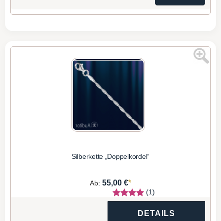
Silberkette „Doppelkordel“
*
55,00 €
Ab:
(1)
DETAILS