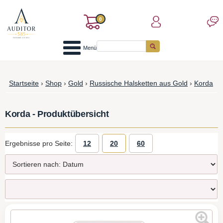
0
Menü
Startseite
›
Shop
›
Gold
›
Russische Halsketten aus Gold
›
Korda
Korda - Produktübersicht
Ergebnisse pro Seite:
12
20
60