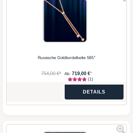
Russische Goldkordelkette 585°
*
*
754,00 €
719,00 €
Ab:
(1)
DETAILS