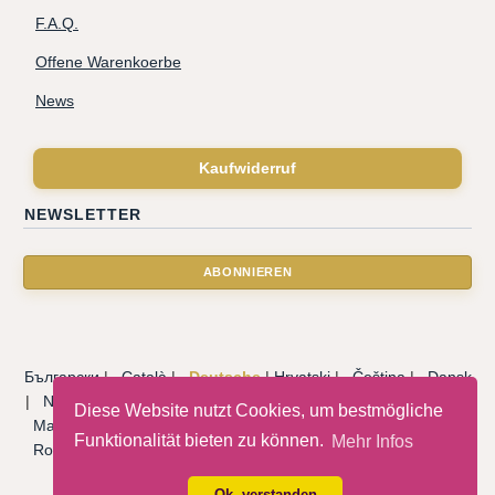
F.A.Q.
Offene Warenkoerbe
News
Kaufwiderruf
NEWSLETTER
Български
|
Català
|
Deutsche
|
Hrvatski
|
Čeština
|
Dansk
|
Nederlandse
|
English
|
Eesti keel
|
Français
|
Ελληνικά
|
Diese Website nutzt Cookies, um bestmögliche
Magyar
|
Italiano
|
Latviski
|
Norsk
|
Polski
|
Português
|
Funktionalität bieten zu können.
Mehr Infos
Română
|
Русский
|
Српски
|
Slovenský
|
Slovenščina
|
Español
|
Svenska
|
Türkçe
|
Ok, verstanden