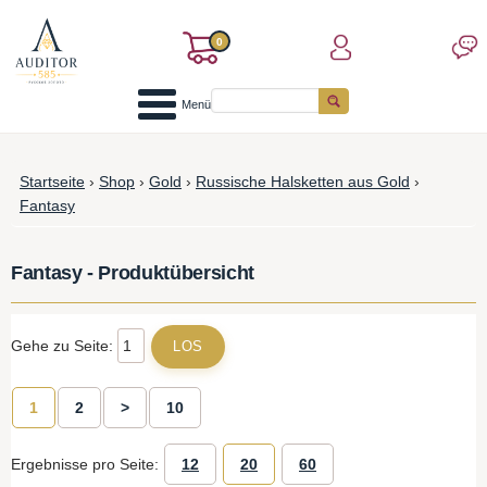
0
Menü
Startseite
›
Shop
›
Gold
›
Russische Halsketten aus Gold
›
Fantasy
Fantasy - Produktübersicht
Gehe zu Seite:
1
2
>
10
Ergebnisse pro Seite:
12
20
60