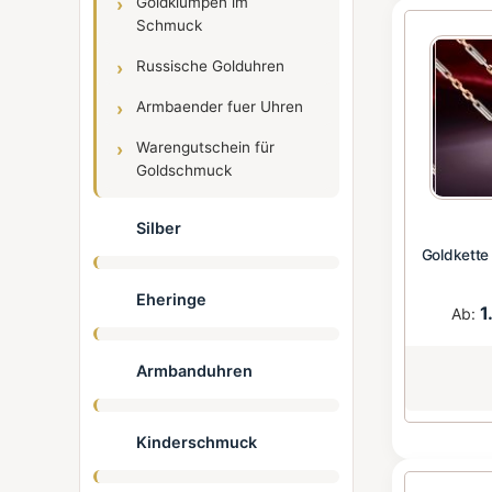
Goldklumpen im
Schmuck
Russische Golduhren
Armbaender fuer Uhren
Warengutschein für
Goldschmuck
Silber
Goldkett
Eheringe
1
Ab:
Armbanduhren
Kinderschmuck