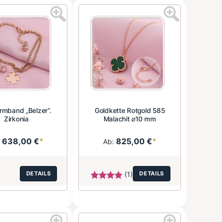
rmband „Belzer“.
Goldkette Rotgold 585
Zirkonia
Malachit ⌀10 mm
638,00 €
*
825,00 €
*
:
Ab:
DETAILS
(1)
DETAILS