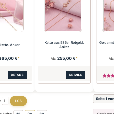
Kette aus 585er Rotgold.
Goldarmb
kette. Anker
Anker
865,00 €
*
255,00 €
*
Ab:
Ab
DETAILS
DETAILS
Seite 1 vo
e:
o Seite:
12
20
60