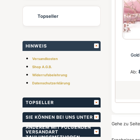
Topseller
HINWEIS
Gold
•
Versandkosten
•
Shop A.G.B.
Ab:
•
Widerrufsbelehrung
•
Datenschutzerklärung
TOPSELLER
SIE KÖNNEN BEI UNS UNTER
Gehe zu Seit
ANDEREM MIT FOLGENDEN
VERSANDART
ZAHLUNGSMETHODEN
Ergebnisse pr