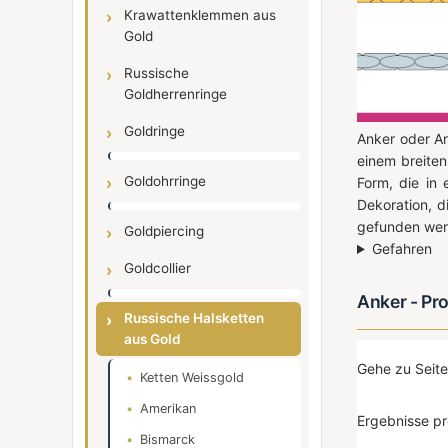
Krawattenklemmen aus
Gold
Russische
Goldherrenringe
Goldringe
Anker oder An
einem breite
Goldohrringe
Form, die in 
Dekoration, d
gefunden wer
Goldpiercing
Gefahren
Goldcollier
Anker - Pr
Russische Halsketten
aus Gold
Gehe zu Seit
Ketten Weissgold
Amerikan
Ergebnisse pr
Bismarck