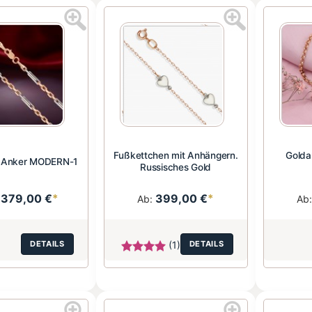
Fußkettchen mit Anhängern.
Golda
e Anker MODERN-1
Russisches Gold
.379,00 €
*
399,00 €
*
Ab:
Ab
DETAILS
(1)
DETAILS