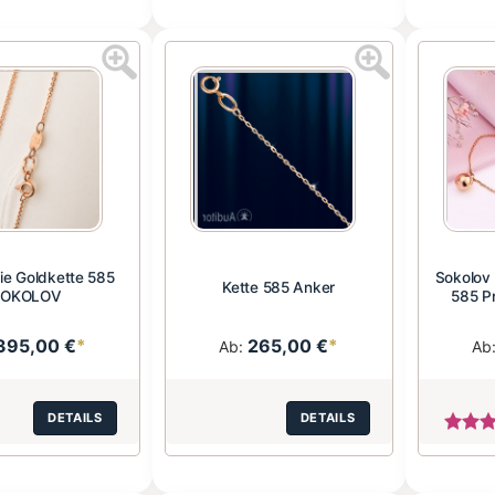
ie Goldkette 585
Sokolov
Kette 585 Anker
SOKOLOV
585 P
395,00 €
*
265,00 €
*
Ab:
Ab
DETAILS
DETAILS