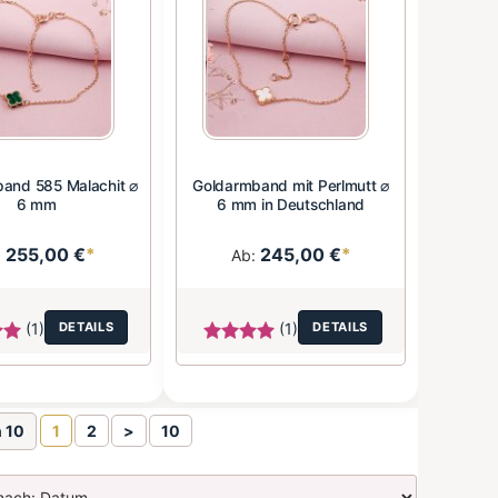
and 585 Malachit ⌀
Goldarmband mit Perlmutt ⌀
6 mm
6 mm in Deutschland
255,00 €
*
245,00 €
*
:
Ab:
(1)
DETAILS
(1)
DETAILS
n 10
1
2
>
10