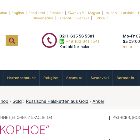
ndse
|
English
|
Eesti keel
|
Français
|
Ελληνικά
|
Magyar
|
Italiano
|
Latviski
|
N
Slovenščina
|
Español
|
Svenska
|
Türkçe
|
0211-635 56 5381
Mo-Fr
09
+49 163 641 1541
Sa
09:00
Kontaktformular
mehr
Herrenschmuck
Religion
Schmuck
Swarovski
Bernstein
Shop
›
Gold
›
Russische Halsketten aus Gold
›
Anker