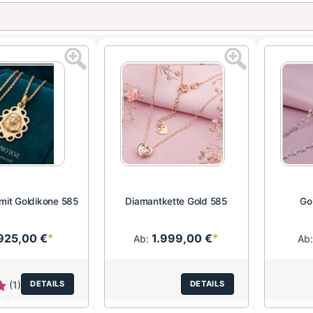
 mit Goldikone 585
Diamantkette Gold 585
Go
925,00 €
*
1.999,00 €
*
Ab:
Ab
(1)
DETAILS
DETAILS