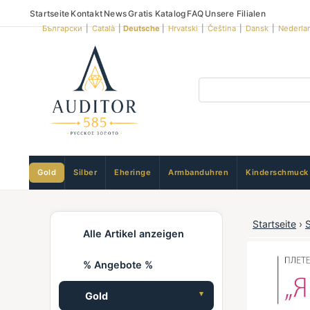
Startseite
Kontakt
News
Gratis Katalog
FAQ
Unsere Filialen
Български
|
Català
|
Deutsche
|
Hrvatski
|
Čeština
|
Dansk
|
Nederla
Gold
Silber
Eheringe
Armbanduhren
Kinderschmuck
Startseite
›
Alle Artikel anzeigen
% Angebote %
Gold