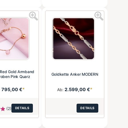
 Red Gold Armband
Goldkette Anker MODERN
roben Pink Quarz
795,00 €
*
2.599,00 €
*
:
Ab:
(2)
DETAILS
DETAILS