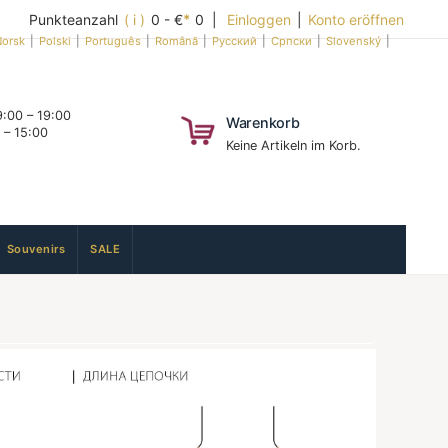
Punkteanzahl
( i )
0 - €
*
0 |
Einloggen
|
Konto eröffnen
orsk
|
Polski
|
Português
|
Română
|
Русский
|
Српски
|
Slovenský
|
:00 – 19:00
Warenkorb
 – 15:00
Keine Artikeln im Korb.
Souvenirs
SALE