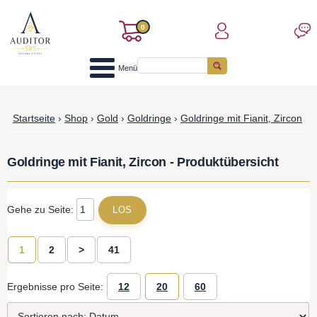
0
Menü
Startseite
›
Shop
›
Gold
›
Goldringe
›
Goldringe mit Fianit, Zircon
Goldringe mit Fianit, Zircon - Produktübersicht
Gehe zu Seite:
1
2
>
41
Ergebnisse pro Seite:
12
20
60