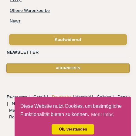
Offene Warenkoerbe
News
Kaufwiderruf
NEWSLETTER
Български
|
Català
|
Deutsche
|
Hrvatski
|
Čeština
|
Dansk
|
Nederlandse
|
English
|
Eesti keel
|
Français
|
Ελληνικά
|
Diese Website nutzt Cookies, um bestmögliche
Magyar
|
Italiano
|
Latviski
|
Norsk
|
Polski
|
Português
|
Funktionalität bieten zu können.
Mehr Infos
Română
|
Русский
|
Српски
|
Slovenský
|
Slovenščina
|
Español
|
Svenska
|
Türkçe
|
Ok, verstanden