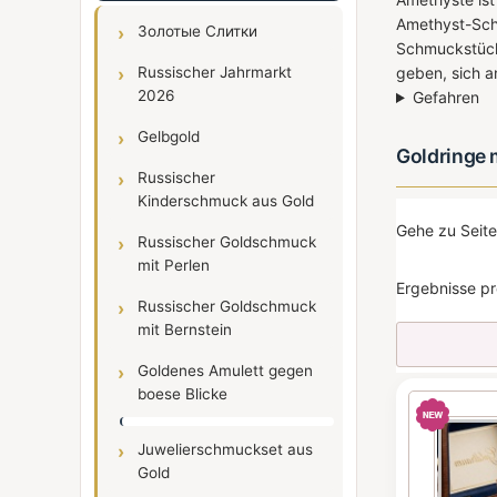
Amethyst-Schm
Золотые Слитки
Schmuckstücke
Russischer Jahrmarkt
geben, sich a
2026
Gefahren
Gelbgold
Goldringe 
Russischer
Kinderschmuck aus Gold
Gehe zu Seit
Russischer Goldschmuck
mit Perlen
Ergebnisse pr
Russischer Goldschmuck
mit Bernstein
Goldenes Amulett gegen
boese Blicke
Juwelierschmuckset aus
Gold