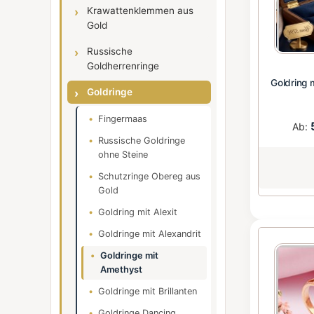
Krawattenklemmen aus
Gold
Russische
Goldherrenringe
Goldring m
Goldringe
Fingermaas
Ab:
Russische Goldringe
ohne Steine
Schutzringe Obereg aus
Gold
Goldring mit Alexit
Goldringe mit Alexandrit
Goldringe mit
Amethyst
Goldringe mit Brillanten
Goldringe Dancing