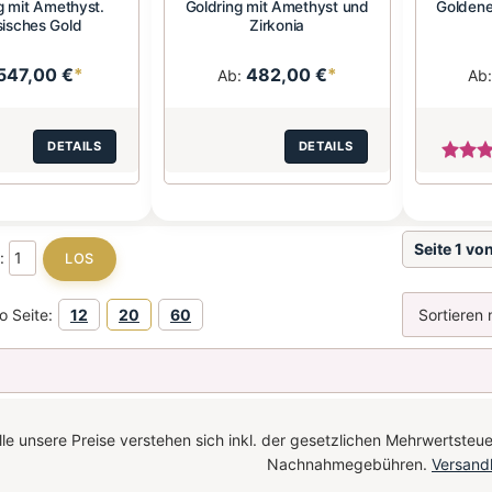
g mit Amethyst.
Goldring mit Amethyst und
Goldene
isches Gold
Zirkonia
547,00 €
*
482,00 €
*
Ab:
Ab
DETAILS
DETAILS
Seite 1 vo
e:
o Seite:
12
20
60
le unsere Preise verstehen sich inkl. der gesetzlichen Mehrwertsteue
Nachnahmegebühren.
Versand