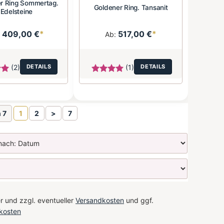
r Ring Sommertag.
Goldener Ring. Tansanit
Edelsteine
409,00 €
*
517,00 €
*
:
Ab:
(2)
DETAILS
(1)
DETAILS
n 7
1
2
>
7
r und zzgl. eventueller
Versandkosten
und ggf.
kosten