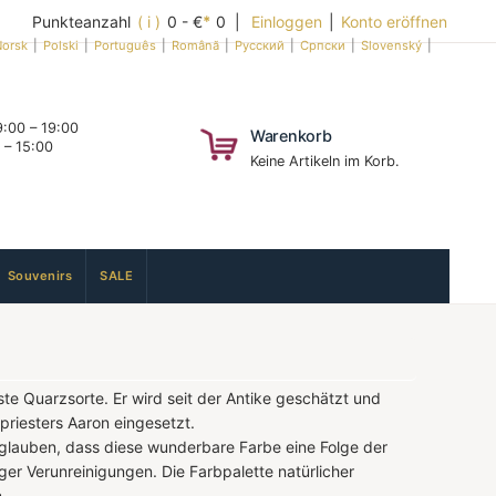
Punkteanzahl
( i )
0 - €
*
0 |
Einloggen
|
Konto eröffnen
orsk
|
Polski
|
Português
|
Română
|
Русский
|
Српски
|
Slovenský
|
:00 – 19:00
Warenkorb
 – 15:00
Keine Artikeln im Korb.
Souvenirs
SALE
te Quarzsorte. Er wird seit der Antike geschätzt und
priesters Aaron eingesetzt.
 glauben, dass diese wunderbare Farbe eine Folge der
er Verunreinigungen. Die Farbpalette natürlicher
.