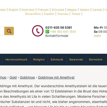
ndse
|
English
|
Eesti keel
|
Français
|
Ελληνικά
|
Magyar
|
Italiano
|
Latviski
|
N
Slovenščina
|
Español
|
Svenska
|
Türkçe
|
0211-635 56 5381
Mo-Fr
09
+49 163 641 1541
Sa
09:00
Kontaktformular
mehr
Herrenschmuck
Religion
Schmuck
Swarovski
Bernstein
Shop
›
Gold
›
Goldringe
›
Goldringe mit Amethyst
ldringe mit Amethyst. Der wunderschöne Amethyststein ist die teuers
en Beschreibungen als einer von 12 Edelsteinen in die Brust des Hohe
e des Amethysts ist Lila in vielen Schattierungen. Moderne Forscher
ischer Substanzen ist und nicht, wie bisher angenommen, eisenhaltig
breit gefächert – von blassem Lila bis hin zu satten blauroten Farben