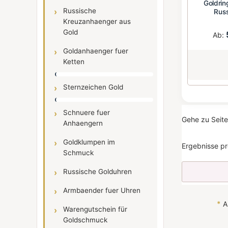
Goldrin
Russische
Russ
Kreuzanhaenger aus
Gold
Ab:
Goldanhaenger fuer
Ketten
Sternzeichen Gold
Schnuere fuer
Gehe zu Seit
Anhaengern
Goldklumpen im
Ergebnisse pr
Schmuck
Russische Golduhren
Armbaender fuer Uhren
*
Al
Warengutschein für
Goldschmuck