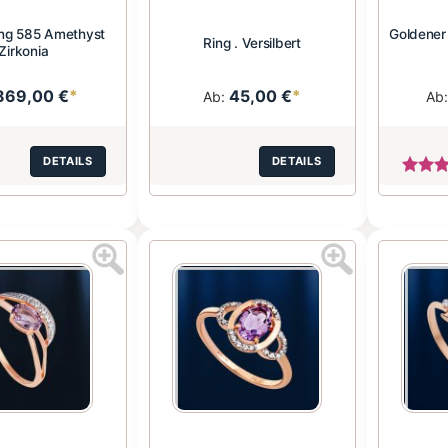
ing 585 Amethyst
Goldener
Ring . Versilbert
Zirkonia
869,00 €
*
45,00 €
*
Ab:
Ab
DETAILS
DETAILS