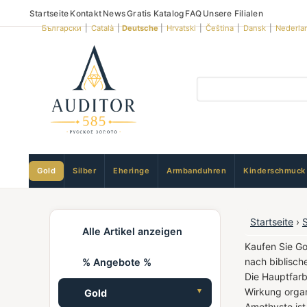
Startseite
Kontakt
News
Gratis Katalog
FAQ
Unsere Filialen
Български
|
Català
|
Deutsche
|
Hrvatski
|
Čeština
|
Dansk
|
Nederla
Gold
Silber
Eheringe
Armbanduhren
Kinderschmuck
Startseite
›
Alle Artikel anzeigen
Kaufen Sie Go
nach biblisch
% Angebote %
Die Hauptfarb
Wirkung organ
Gold
Amethyste ist 