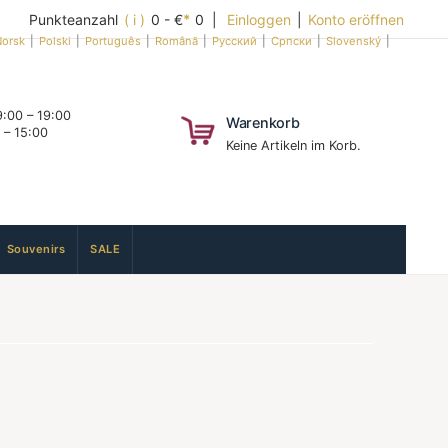
Punkteanzahl
( i )
0 - €
*
0 |
Einloggen
|
Konto eröffnen
orsk
|
Polski
|
Português
|
Română
|
Русский
|
Српски
|
Slovenský
|
:00 – 19:00
Warenkorb
 – 15:00
Keine Artikeln im Korb.
Souvenirs
SALE