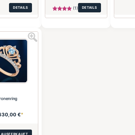
DETAILS
(1)
DETAILS
ronenring
630,00 €
*
AUSFERKAUFT