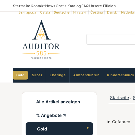
Startseite
Kontakt
News
Gratis Katalog
FAQ
Unsere Filialen
Български
|
Català
|
Deutsche
|
Hrvatski
|
Čeština
|
Dansk
|
Nederla
Gold
Silber
Eheringe
Armbanduhren
Kinderschmuck
Startseite
›
Alle Artikel anzeigen
% Angebote %
Gefahren
Gold