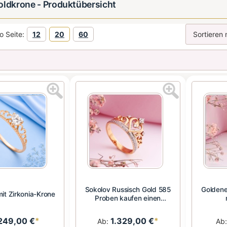
oldkrone - Produktübersicht
o Seite:
12
20
60
Sokolov Russisch Gold 585
Goldene
mit Zirkonia-Krone
Proben kaufen einen
golden...
249,00 €
*
1.329,00 €
*
Ab:
Ab