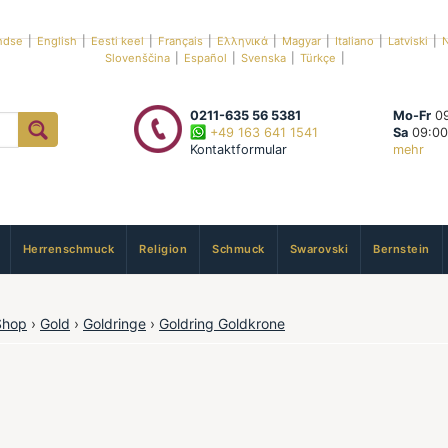
ndse
|
English
|
Eesti keel
|
Français
|
Ελληνικά
|
Magyar
|
Italiano
|
Latviski
|
N
Slovenščina
|
Español
|
Svenska
|
Türkçe
|
0211-635 56 5381
Mo-Fr
09
+49 163 641 1541
Sa
09:00
Kontaktformular
mehr
Herrenschmuck
Religion
Schmuck
Swarovski
Bernstein
Shop
›
Gold
›
Goldringe
›
Goldring Goldkrone