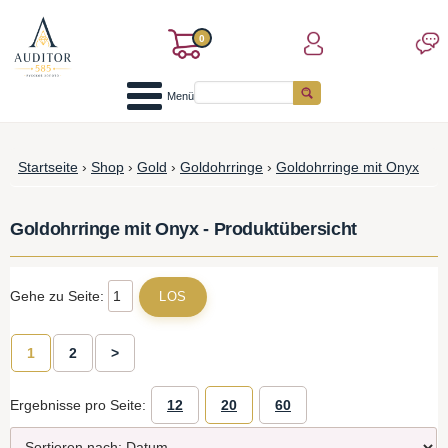
0
Menü
Startseite
›
Shop
›
Gold
›
Goldohrringe
›
Goldohrringe mit Onyx
Goldohrringe mit Onyx - Produktübersicht
Gehe zu Seite:
1
2
>
Ergebnisse pro Seite:
12
20
60