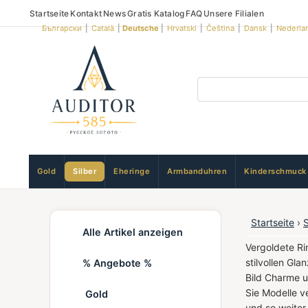
Startseite
Kontakt
News
Gratis Katalog
FAQ
Unsere Filialen
Български
|
Català
|
Deutsche
|
Hrvatski
|
Čeština
|
Dansk
|
Nederla
Gold
Silber
Eheringe
Armbanduhren
Kinderschmuck
Startseite
›
Alle Artikel anzeigen
Vergoldete Ri
stilvollen Gla
% Angebote %
Bild Charme u
Sie Modelle v
Gold
und so weiter.