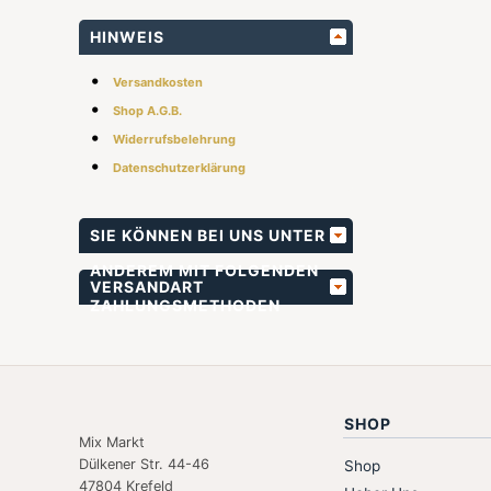
HINWEIS
•
Versandkosten
•
Shop A.G.B.
•
Widerrufsbelehrung
•
Datenschutzerklärung
SIE KÖNNEN BEI UNS UNTER
ANDEREM MIT FOLGENDEN
VERSANDART
ZAHLUNGSMETHODEN
BEZAHLEN
SHOP
Mix Markt
Dülkener Str. 44-46
Shop
47804 Krefeld