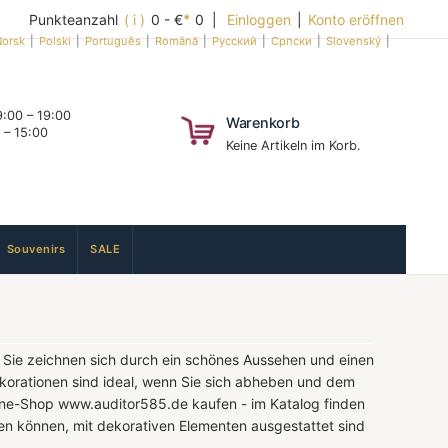
Punkteanzahl
( i )
0 - €
*
0 |
Einloggen
|
Konto eröffnen
orsk
|
Polski
|
Português
|
Română
|
Русский
|
Српски
|
Slovenský
|
:00 – 19:00
Warenkorb
 – 15:00
Keine Artikeln im Korb.
Souvenirs
SALE
 Sie zeichnen sich durch ein schönes Aussehen und einen
 Dekorationen sind ideal, wenn Sie sich abheben und dem
ine-Shop www.auditor585.de kaufen - im Katalog finden
den können, mit dekorativen Elementen ausgestattet sind