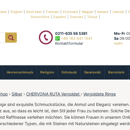
ndse
|
English
|
Eesti keel
|
Français
|
Ελληνικά
|
Magyar
|
Italiano
|
Latviski
|
N
Slovenščina
|
Español
|
Svenska
|
Türkçe
|
0211-635 56 5381
Mo-Fr
09
+49 163 641 1541
Sa
09:00
Kontaktformular
mehr
Herrenschmuck
Religion
Schmuck
Swarovski
Bernstein
Shop
›
Silber
›
CHERVONA RUTA Vergoldet
›
Vergoldete Ringe
nge sind exquisite Schmuckstücke, die Anmut und Eleganz vereinen.
nz aus, so dass es leicht ist, den Stil jeder Frau zu betonen. Solche
nd Raffinesse verleihen möchten. Sie können Frauen in unserem Onl
erschiedener Typen, die mit Steinen mit Natursteinen eingelegt wer