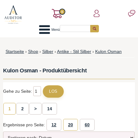
0
Menü
Startseite
›
Shop
›
Silber
›
Antike - Stil Silber
›
Kulon Osman
Kulon Osman - Produktübersicht
Gehe zu Seite:
1
2
>
14
Ergebnisse pro Seite:
12
20
60