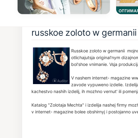
russkoe zoloto w germanii
Russkoe zoloto w germanii mojno
otlichajutsja original'nym dizaj
bol'shoe vnimanie. Vsja produkcij
V nashem internet- magazine www
zavode vypuweno izdelie. Izdelij
kachestvo nashih izdelij, ih mozhno vernut' ili pomenj
Katalog "Zolotaja Mechta" i izdelija nashej firmy moz
v internet- magazine bolee obshirnyj i postojanno uve