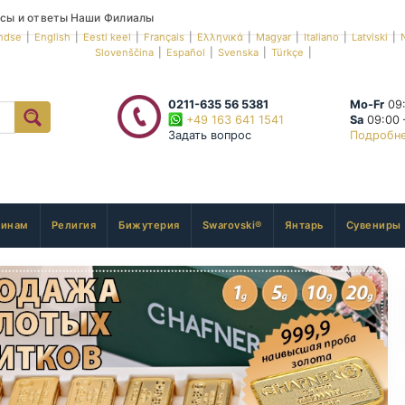
сы и ответы
Наши Филиалы
ndse
|
English
|
Eesti keel
|
Français
|
Ελληνικά
|
Magyar
|
Italiano
|
Latviski
|
Slovenščina
|
Español
|
Svenska
|
Türkçe
|
0211-635 56 5381
Mo-Fr
09:
+49 163 641 1541
Sa
09:00 
Задать вопрос
Подробн
инам
Религия
Бижутерия
Swarovski®
Янтарь
Сувениры