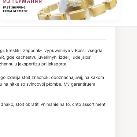
gi, krestiki, zepochk- vypuwennye v Rossii vsegda
, gde kachestvu juvelirnyh izdelij udeljalos'
zhennuju jekspertizu pri jeksporte.
 izdelija stoit znachok, oboznachajuwij, na kakom
uju na nitke so svincovoj plombe. My garantiruem
dnako, stoit obratit' vnimanie na to, chto assortiment