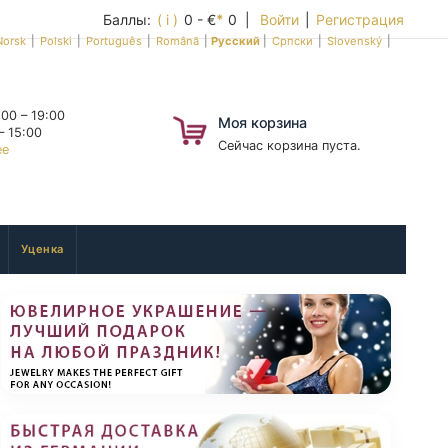
Баллы:
( i )
0 - €
*
0 |
Войти
|
Регистрация
Norsk
|
Polski
|
Português
|
Română
|
Русский
|
Српски
|
Slovenský
|
00 – 19:00
Моя корзина
– 15:00
Сейчас корзина пуста.
ее
Уценка