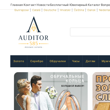
Главная
Контакт
Новости
Бесплатный Ювелирный Каталог
Вопро
Български
|
Català
|
Deutsche
|
Hrvatski
|
Čeština
|
Dansk
|
Nederla
Золото
Серебро
Обручалки
Часы
Детям
Мужч