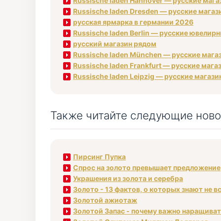
Russische laden Hannover — русские маг
Russische laden Dresden — русские магаз
русская ярмарка в германии 2026
Russische laden Berlin — русские ювелирн
русский магазин рядом
Russische laden München — русские маг
Russische laden Frankfurt — русские маг
Russische laden Leipzig — русские магаз
Также читайте следующие ново
Пирсинг Пупка
Спрос на золото превышает предложение
Украшения из золота и серебра
Золото - 13 фактов, о которых знают не в
Золотой ажиотаж
Золотой Запас - почему важно наращива