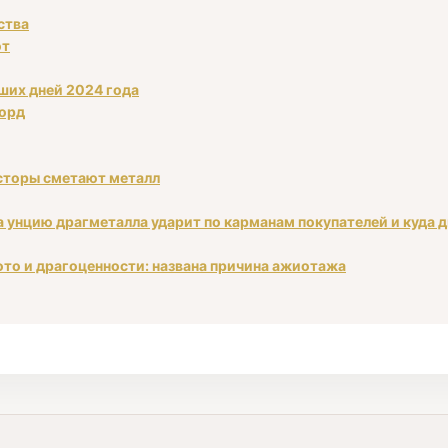
ства
ют
аших дней 2024 года
корд
есторы сметают металл
а унцию драгметалла ударит по карманам покупателей и куда 
ото и драгоценности: названа причина ажиотажа