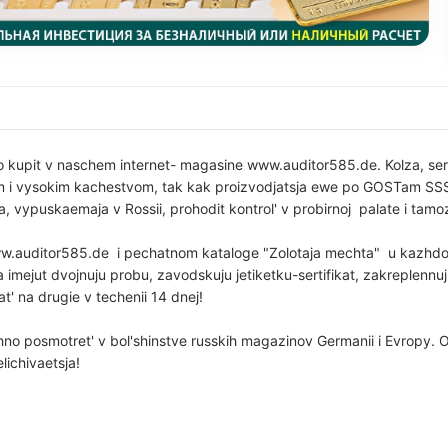
 kupit v naschem internet- magasine www.auditor585.de. Kolza, ser
nom i vysokim kachestvom, tak kak proizvodjatsja ewe po GOSTam SSSR
a, vypuskaemaja v Rossii, prohodit kontrol' v probirnoj palate i tamo
.auditor585.de i pechatnom kataloge "Zolotaja mechta" u kazhdogo
a imejut dvojnuju probu, zavodskuju jetiketku-sertifikat, zakreplenn
at' na drugie v techenii 14 dnej!
hno posmotret' v bol'shinstve russkih magazinov Germanii i Evropy. O
lichivaetsja!