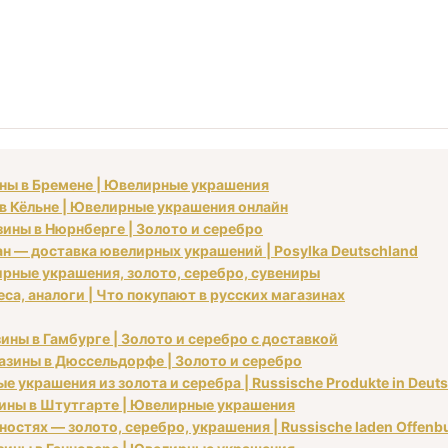
ины в Бремене | Ювелирные украшения
 в Кёльне | Ювелирные украшения онлайн
зины в Нюрнберге | Золото и серебро
ан — доставка ювелирных украшений | Posylka Deutschland
рные украшения, золото, серебро, сувениры
са, аналоги | Что покупают в русских магазинах
ины в Гамбурге | Золото и серебро с доставкой
газины в Дюссельдорфе | Золото и серебро
 украшения из золота и серебра | Russische Produkte in Deut
азины в Штутгарте | Ювелирные украшения
остях — золото, серебро, украшения | Russische laden Offenbu