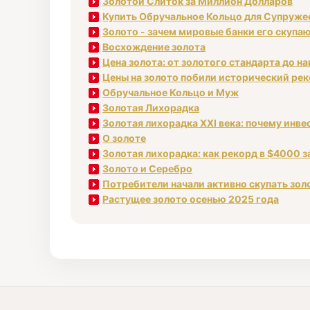
Золотой Слиток за Миллион Долларов
Купить Обручальное Кольцо для Супруже
Золото - зачем мировые банки его скупа
Восхождение золота
Цена золота: от золотого стандарта до н
Цены на золото побили исторический ре
Обручальное Кольцо и Муж
Золотая Лихорадка
Золотая лихорадка XXI века: почему инв
О золоте
Золотая лихорадка: как рекорд в $4000 з
Золото и Серебро
Потребители начали активно скупать зол
Растущее золото осенью 2025 года