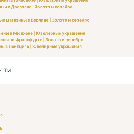
азины в Ганновере | Ювелирные украшения
ины в Дрездене | Золото и серебро
ые магазины в Берлине | Золото и серебро
азины в Мюнхене | Ювелирные украшения
азины во Франкфурте | Золото и серебро
ины в Лейпциге | Ювелирные украшения
сти
се
ть