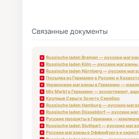
Связанные документы
Russische laden Bremen — русские магаз
Russische laden Köln — русские магазины
Russische laden Nürnberg — русские мага
Посылка из Германии в Россию и Казахст
Украинские магазины в Германии — ювели
Mix Markt в Германии — ассортимент, адре
Крупные Серьги Золото Серебро
Russische laden Hamburg — русские магаз
Russische laden Düsseldorf — русские ма
Русские продукты в Германии — ювелирные
Russische laden Stuttgart — русские маг
Русские магазины в Оффенбурге и окрестн