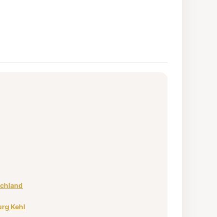
schland
rg Kehl