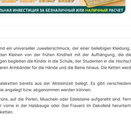
nd ein universeller Juwelierschmuck, der einer beliebigen Kleidun
en Kleinen von der frühen Kindheit mit der Aufhängung, die die K
n begleiten die Kinder in die Schule, der Studenten in die Hochsc
ren Armbänder für die Hände und die Beine hinaus. Die Ketten wer
lsketten bereits aus der Altsteinzeit belegt. Es gibt verschiede
 sie angelegt bzw. abgenommen werden können.
üre, auf die Perlen, Muscheln oder Edelsteine aufgereiht sind. Fer
 vorne in der Halsbeuge oder (bei Frauen) im Dekolleté herunter
ketten.