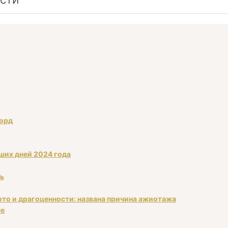
корд
аших дней 2024 года
ть
ото и драгоценности: названа причина ажиотажа
се