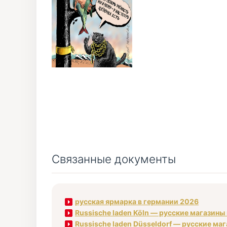
Связанные документы
русская ярмарка в германии 2026
Russische laden Köln — русские магазины
Russische laden Düsseldorf — русские ма