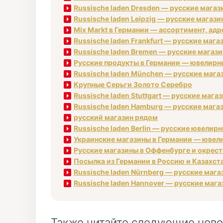
Russische laden Dresden — русские магаз
Russische laden Leipzig — русские магаз
Mix Markt в Германии — ассортимент, адре
Russische laden Frankfurt — русские маг
Russische laden Bremen — русские магаз
Русские продукты в Германии — ювелирные
Russische laden München — русские маг
Крупные Серьги Золото Серебро
Russische laden Stuttgart — русские маг
Russische laden Hamburg — русские магаз
русский магазин рядом
Russische laden Berlin — русские ювелирн
Украинские магазины в Германии — ювели
Русские магазины в Оффенбурге и окрестн
Посылка из Германии в Россию и Казахст
Russische laden Nürnberg — русские мага
Russische laden Hannover — русские маг
Также читайте следующие ново