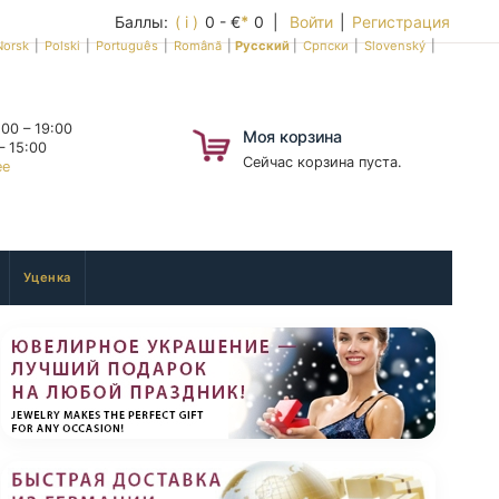
Баллы:
( i )
0 - €
*
0 |
Войти
|
Регистрация
Norsk
|
Polski
|
Português
|
Română
|
Русский
|
Српски
|
Slovenský
|
00 – 19:00
Моя корзина
– 15:00
Сейчас корзина пуста.
ее
Уценка