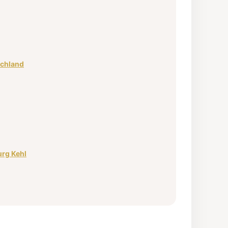
schland
rg Kehl