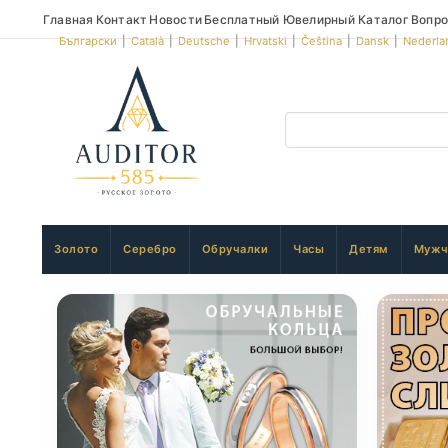
Главная
Контакт
Новости
Бесплатный Ювелирный Каталог
Вопро
Български
|
Català
|
Deutsche
|
Hrvatski
|
Čeština
|
Dansk
|
Nederla
Золото
Серебро
Обручалки
Часы
Детям
Мужч