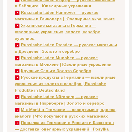
в Лейпциге | Ювелирные украшения
Russische laden Hannover — русские
магазины в Ганновере | Ювелирные украшения
Украинские магазины в Германии —
ювелирные украшения, золото, серебро,
сувениры
Russische laden Dresden — русские магазины
в Дрездене | Золото и серебро
Russische laden München — русские
магазины в Мюнхене | Ювелирные украшения
Крупные Серьги Золото Серебро
Русские продукты в Германии — ювелирные
украшения из золота и серебра | Russische
Produkte in Deutschland
Russische laden Nürnberg — русские
магазины в Нюрнберге | Золото и серебро
Mix Markt в Германии — ассортимент, адреса,
аналоги | Что покупают в русских магазинах
Посылка из Германии в Россию и Казахстан
— доставка ювелирных украшений | Posylka