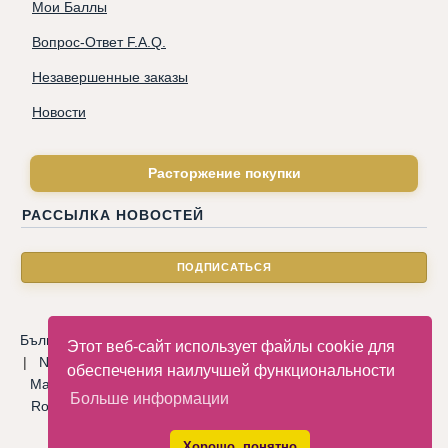
Мои Баллы
Вопрос-Ответ F.A.Q.
Незавершенные заказы
Новости
Расторжение покупки
РАССЫЛКА НОВОСТЕЙ
Български
|
Català
|
Deutsche
|
Hrvatski
|
Čeština
|
Dansk
Этот веб-сайт использует файлы cookie для
|
Nederlandse
|
English
|
Eesti keel
|
Français
|
Ελληνικά
|
обеспечения наилучшей функциональности
Magyar
|
Italiano
|
Latviski
|
Norsk
|
Polski
|
Português
|
Больше информации
Română
|
Русский
|
Српски
|
Slovenský
|
Slovenščina
|
Español
|
Svenska
|
Türkçe
|
Хорошо, понятно