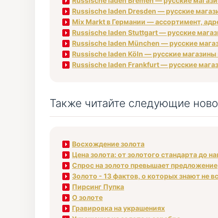
Russische laden Bremen — русские магаз
Russische laden Dresden — русские магаз
Mix Markt в Германии — ассортимент, адре
Russische laden Stuttgart — русские маг
Russische laden München — русские маг
Russische laden Köln — русские магазины
Russische laden Frankfurt — русские маг
Также читайте следующие ново
Восхождение золота
Цена золота: от золотого стандарта до н
Спрос на золото превышает предложение
Золото - 13 фактов, о которых знают не в
Пирсинг Пупка
О золоте
Гравировка на украшениях