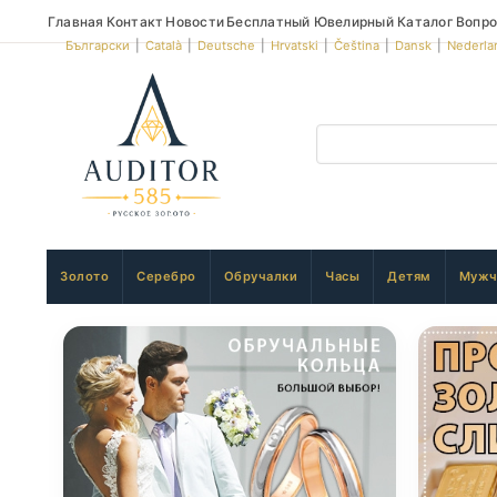
Главная
Контакт
Новости
Бесплатный Ювелирный Каталог
Вопро
Български
|
Català
|
Deutsche
|
Hrvatski
|
Čeština
|
Dansk
|
Nederla
Золото
Серебро
Обручалки
Часы
Детям
Мужч