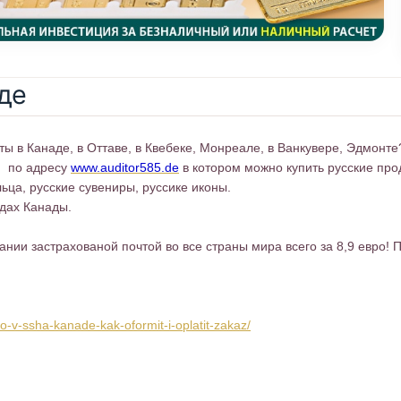
де
кты в Канаде, в Оттаве, в Квебеке, Монреале, в Ванкувере, Эдмонт
е по адресу
www.auditor585.de
в котором можно купить русские про
ьца, русские сувениры, руссике иконы.
одах Канады.
ании застрахованой почтой во все страны мира всего за 8,9 евро
-v-ssha-kanade-kak-oformit-i-oplatit-zakaz/