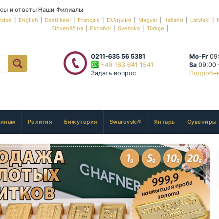
сы и ответы
Наши Филиалы
ndse
|
English
|
Eesti keel
|
Français
|
Ελληνικά
|
Magyar
|
Italiano
|
Latviski
|
Slovenščina
|
Español
|
Svenska
|
Türkçe
|
0211-635 56 5381
Mo-Fr
09:
+49 163 641 1541
Sa
09:00 
Задать вопрос
Подробн
инам
Религия
Бижутерия
Swarovski®
Янтарь
Сувениры