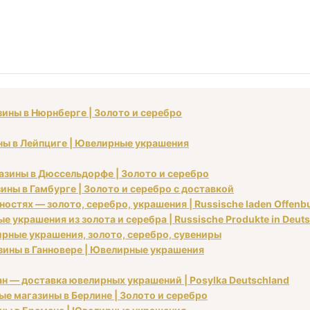
зины в Нюрнберге | Золото и серебро
ины в Лейпциге | Ювелирные украшения
газины в Дюссельдорфе | Золото и серебро
ины в Гамбурге | Золото и серебро с доставкой
остях — золото, серебро, украшения | Russische laden Offenbu
 украшения из золота и серебра | Russische Produkte in Deut
рные украшения, золото, серебро, сувениры
азины в Ганновере | Ювелирные украшения
ан — доставка ювелирных украшений | Posylka Deutschland
ые магазины в Берлине | Золото и серебро