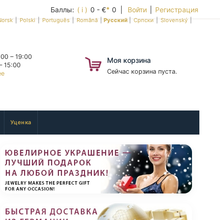
Баллы:
( i )
0 - €
*
0 |
Войти
|
Регистрация
Norsk
|
Polski
|
Português
|
Română
|
Русский
|
Српски
|
Slovenský
|
00 – 19:00
Моя корзина
– 15:00
Сейчас корзина пуста.
ее
Уценка