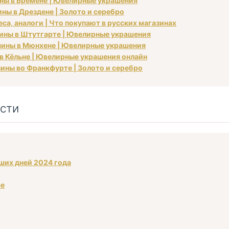
ины в Бремене | Ювелирные украшения
ины в Дрездене | Золото и серебро
са, аналоги | Что покупают в русских магазинах
азины в Штутгарте | Ювелирные украшения
азины в Мюнхене | Ювелирные украшения
 в Кёльне | Ювелирные украшения онлайн
азины во Франкфурте | Золото и серебро
сти
аших дней 2024 года
се