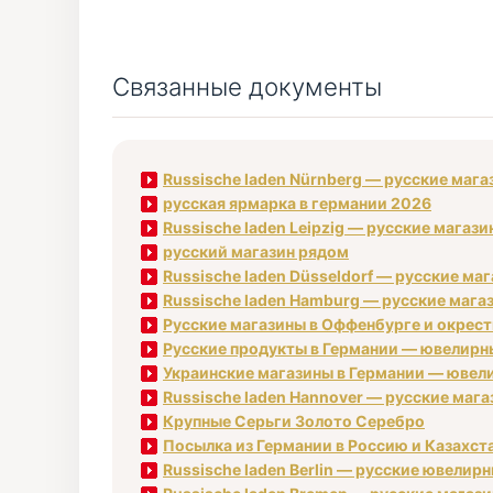
Связанные документы
Russische laden Nürnberg — русские мага
русская ярмарка в германии 2026
Russische laden Leipzig — русские магаз
русский магазин рядом
Russische laden Düsseldorf — русские ма
Russische laden Hamburg — русские магаз
Русские магазины в Оффенбурге и окрестн
Русские продукты в Германии — ювелирные
Украинские магазины в Германии — ювели
Russische laden Hannover — русские маг
Крупные Серьги Золото Серебро
Посылка из Германии в Россию и Казахст
Russische laden Berlin — русские ювелирн