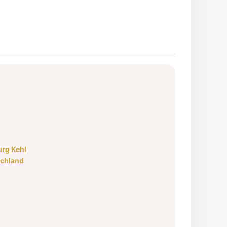
rg Kehl
schland