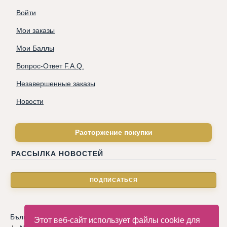
Войти
Мои заказы
Мои Баллы
Вопрос-Ответ F.A.Q.
Незавершенные заказы
Новости
Расторжение покупки
РАССЫЛКА НОВОСТЕЙ
Български
|
Català
|
Deutsche
|
Hrvatski
|
Čeština
|
Dansk
Этот веб-сайт использует файлы cookie для