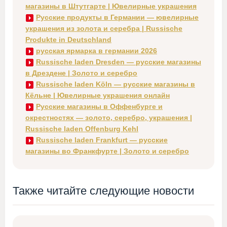
магазины в Штутгарте | Ювелирные украшения
Русские продукты в Германии — ювелирные
украшения из золота и серебра | Russische
Produkte in Deutschland
русская ярмарка в германии 2026
Russische laden Dresden — русские магазины
в Дрездене | Золото и серебро
Russische laden Köln — русские магазины в
Кёльне | Ювелирные украшения онлайн
Русские магазины в Оффенбурге и
окрестностях — золото, серебро, украшения |
Russische laden Offenburg Kehl
Russische laden Frankfurt — русские
магазины во Франкфурте | Золото и серебро
Также читайте следующие новости