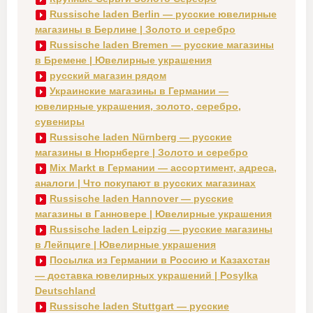
Russische laden Berlin — русские ювелирные
магазины в Берлине | Золото и серебро
Russische laden Bremen — русские магазины
в Бремене | Ювелирные украшения
русский магазин рядом
Украинские магазины в Германии —
ювелирные украшения, золото, серебро,
сувениры
Russische laden Nürnberg — русские
магазины в Нюрнберге | Золото и серебро
Mix Markt в Германии — ассортимент, адреса,
аналоги | Что покупают в русских магазинах
Russische laden Hannover — русские
магазины в Ганновере | Ювелирные украшения
Russische laden Leipzig — русские магазины
в Лейпциге | Ювелирные украшения
Посылка из Германии в Россию и Казахстан
— доставка ювелирных украшений | Posylka
Deutschland
Russische laden Stuttgart — русские