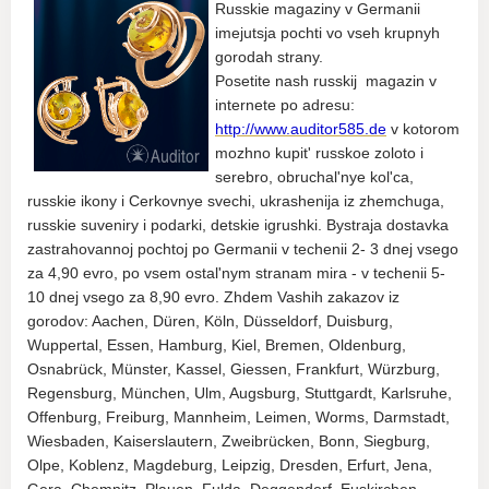
Russkie magaziny v Germanii
imejutsja pochti vo vseh krupnyh
gorodah strany.
Posetite nash russkij magazin v
internete po adresu:
http://www.auditor585.de
v kotorom
mozhno kupit' russkoe zoloto i
serebro, obruchal'nye kol'ca,
russkie ikony i Cerkovnye svechi, ukrashenija iz zhemchuga,
russkie suveniry i podarki, detskie igrushki. Bystraja dostavka
zastrahovannoj pochtoj po Germanii v techenii 2- 3 dnej vsego
za 4,90 evro, po vsem ostal'nym stranam mira - v techenii 5-
10 dnej vsego za 8,90 evro. Zhdem Vashih zakazov iz
gorodov: Aachen, Düren, Köln, Düsseldorf, Duisburg,
Wuppertal, Essen, Hamburg, Kiel, Bremen, Oldenburg,
Osnabrück, Münster, Kassel, Giessen, Frankfurt, Würzburg,
Regensburg, München, Ulm, Augsburg, Stuttgardt, Karlsruhe,
Offenburg, Freiburg, Mannheim, Leimen, Worms, Darmstadt,
Wiesbaden, Kaiserslautern, Zweibrücken, Bonn, Siegburg,
Olpe, Koblenz, Magdeburg, Leipzig, Dresden, Erfurt, Jena,