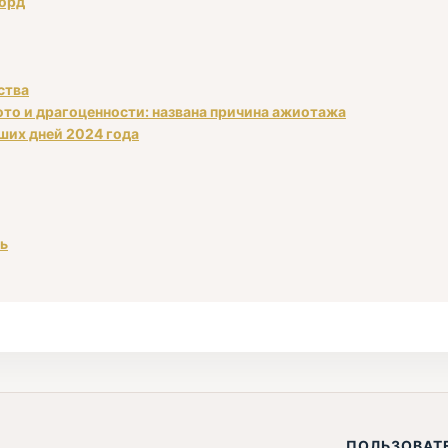
корд
ства
ото и драгоценности: названа причина ажиотажа
аших дней 2024 года
ть
ПОЛЬЗОВАТ