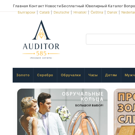
Главная
Контакт
Новости
Бесплатный Ювелирный Каталог
Вопро
Български
|
Català
|
Deutsche
|
Hrvatski
|
Čeština
|
Dansk
|
Nederla
Золото
Серебро
Обручалки
Часы
Детям
Мужч