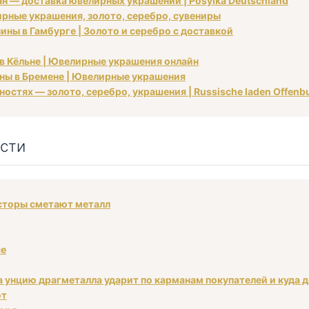
ан — доставка ювелирных украшений | Posylka Deutschland
рные украшения, золото, серебро, сувениры
ины в Гамбурге | Золото и серебро с доставкой
 в Кёльне | Ювелирные украшения онлайн
ины в Бремене | Ювелирные украшения
остях — золото, серебро, украшения | Russische laden Offenbu
сти
есторы сметают металл
се
а унцию драгметалла ударит по карманам покупателей и куда 
ют