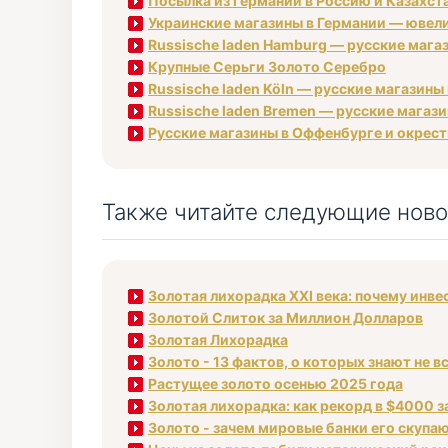
Посылка из Германии в Россию и Казахст
Украинские магазины в Германии — ювели
Russische laden Hamburg — русские магаз
Крупные Серьги Золото Серебро
Russische laden Köln — русские магазины
Russische laden Bremen — русские магаз
Русские магазины в Оффенбурге и окрестн
Также читайте следующие ново
Золотая лихорадка XXI века: почему инв
Золотой Слиток за Миллион Долларов
Золотая Лихорадка
Золото - 13 фактов, о которых знают не в
Растущее золото осенью 2025 года
Золотая лихорадка: как рекорд в $4000 з
Золото - зачем мировые банки его скупа