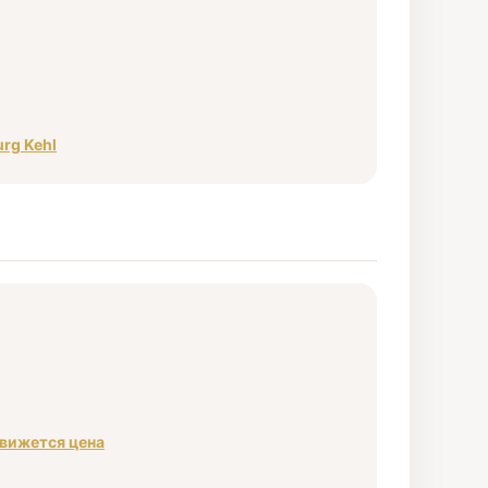
rg Kehl
движется цена