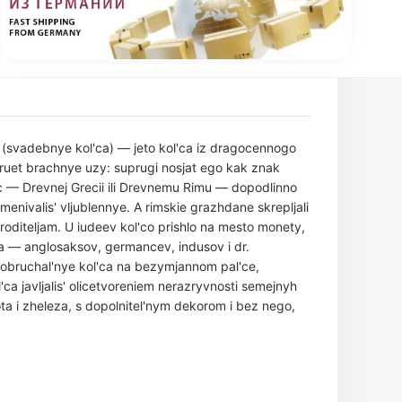
 (svadebnye kol'ca) — jeto kol'ca iz dragocennogo
ziruet brachnye uzy: suprugi nosjat ego kak znak
c — Drevnej Grecii ili Drevnemu Rimu — dopodlinno
bmenivalis' vljublennye. A rimskie grazhdane skrepljali
oditeljam. U iudeev kol'co prishlo na mesto monety,
 — anglosaksov, germancev, indusov i dr.
 obruchal'nye kol'ca na bezymjannom pal'ce,
ca javljalis' olicetvoreniem nerazryvnosti semejnyh
ta i zheleza, s dopolnitel'nym dekorom i bez nego,