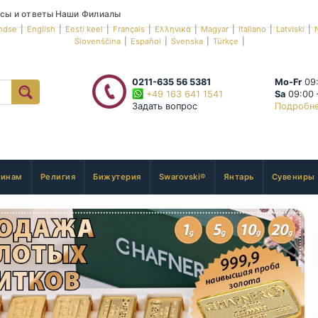
сы и ответы
Наши Филиалы
ndse
|
English
|
Eesti keel
|
Français
|
Ελληνικά
|
Magyar
|
Italiano
|
Latviski
|
Slovenščina
|
Español
|
Svenska
|
Türkçe
|
0211-635 56 5381
Mo-Fr
09:
+49 163 641 1541
Sa
09:00 
Задать вопрос
Подробн
инам
Религия
Бижутерия
Swarovski®
Янтарь
Сувениры