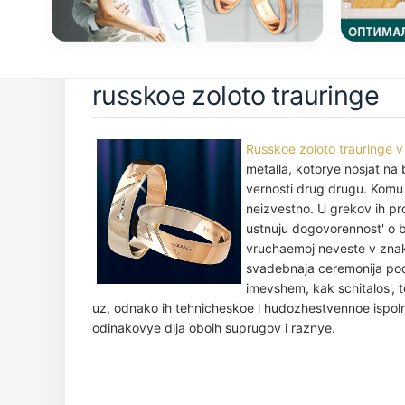
russkoe zoloto trauringe
Russkoe zoloto trauringe
metalla, kotorye nosjat na 
vernosti drug drugu. Komu
neizvestno. U grekov ih pro
ustnuju dogovorennost' o 
vruchaemoj neveste v znak
svadebnaja ceremonija podr
imevshem, kak schitalos', t
uz, odnako ih tehnicheskoe i hudozhestvennoe ispoln
odinakovye dlja oboih suprugov i raznye.