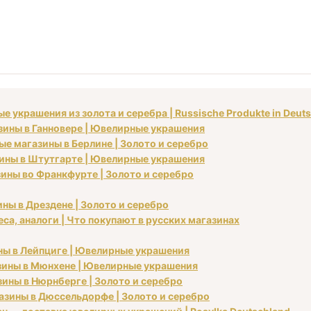
 украшения из золота и серебра | Russische Produkte in Deut
азины в Ганновере | Ювелирные украшения
ые магазины в Берлине | Золото и серебро
азины в Штутгарте | Ювелирные украшения
азины во Франкфурте | Золото и серебро
ины в Дрездене | Золото и серебро
са, аналоги | Что покупают в русских магазинах
ины в Лейпциге | Ювелирные украшения
азины в Мюнхене | Ювелирные украшения
зины в Нюрнберге | Золото и серебро
газины в Дюссельдорфе | Золото и серебро