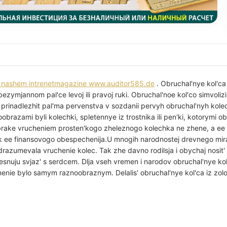
 v nashem intrenetmagazine www.auditor585.de
. Obruchal'nye kol'ca
bezymjannom pal'ce levoj ili pravoj ruki. Obruchal'noe kol'co simvoli
 prinadlezhit pal'ma pervenstva v sozdanii pervyh obruchal'nyh kole
obrazami byli kolechki, spletennye iz trostnika ili pen'ki, kotorymi o
brake vrucheniem prosten'kogo zheleznogo kolechka ne zhene, a ee r
 ee finansovogo obespechenija.U mnogih narodnostej drevnego mira
azumevala vruchenie kolec. Tak zhe davno rodilsja i obychaj nosit'
esnuju svjaz' s serdcem. Dlja vseh vremen i narodov obruchal'nye kol'
enie bylo samym raznoobraznym. Delalis' obruchal'nye kol'ca iz zolo