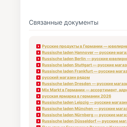
Связанные документы
Русские продукты в Германии — ювелирные
Russische laden Hannover — русские маг
Russische laden Berlin — русские ювелирн
Russische laden Stuttgart — русские маг
Russische laden Frankfurt — русские маг
русский магазин рядом
Russische laden Dresden — русские магаз
Mix Markt в Германии — ассортимент, адре
русская ярмарка в германии 2026
Russische laden Leipzig — русские магаз
Russische laden München — русские маг
Russische laden Nürnberg — русские мага
Russische laden Düsseldorf — русские ма