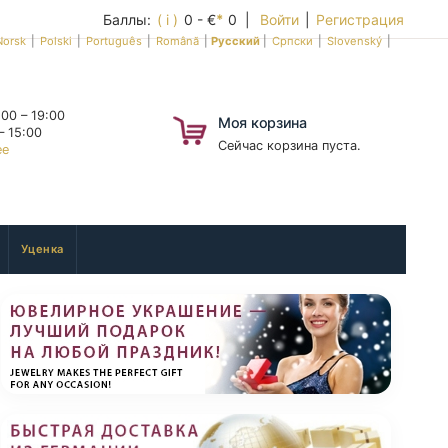
Баллы:
( i )
0 - €
*
0 |
Войти
|
Регистрация
Norsk
|
Polski
|
Português
|
Română
|
Русский
|
Српски
|
Slovenský
|
00 – 19:00
Моя корзина
– 15:00
Сейчас корзина пуста.
ее
Уценка