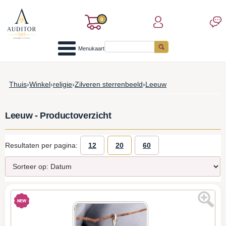
0
Menukaart
Thuis
›
Winkel
›
religie
›
Zilveren sterrenbeeld
›
Leeuw
Leeuw - Productoverzicht
Resultaten per pagina:
12
20
60