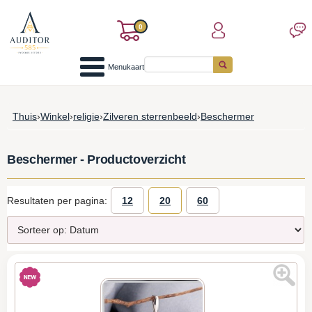
0
Menukaart
Thuis
›
Winkel
›
religie
›
Zilveren sterrenbeeld
›
Beschermer
Beschermer - Productoverzicht
Resultaten per pagina:
12
20
60