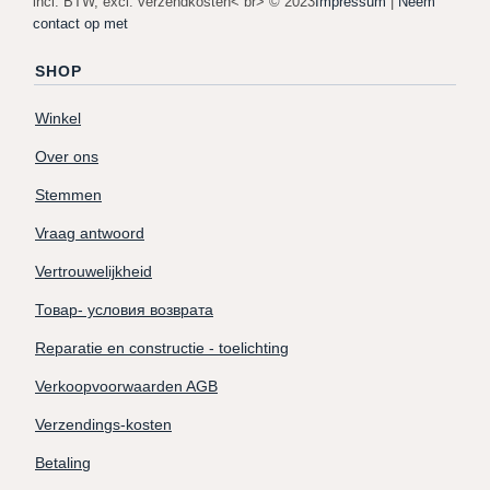
incl. BTW, excl. verzendkosten< br> © 2023
Impressum
|
Neem
contact op met
SHOP
Winkel
Over ons
Stemmen
Vraag antwoord
Vertrouwelijkheid
Товар- условия возврата
Reparatie en constructie - toelichting
Verkoopvoorwaarden AGB
Verzendings-kosten
Betaling