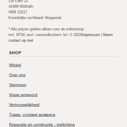
Zur Loev 22
42489 Wülfrath
HRB 22517
Koninklijke rechtbank Wuppertal
* Alle prijzen gelden alleen voor de onlineshop
incl. BTW, excl. verzendkosten< br> © 2023
Impressum
|
Neem
contact op met
SHOP
Winkel
Over ons
Stemmen
Vraag antwoord
Vertrouwelijkheid
Товар- условия возврата
Reparatie en constructie - toelichting