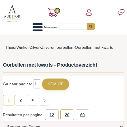
0
Menukaart
Thuis
›
Winkel
›
Zilver
›
Zilveren oorbellen
›
Oorbellen met kwarts
Oorbellen met kwarts - Productoverzicht
Ga naar pagina:
1
2
>
3
Resultaten per pagina:
12
20
60