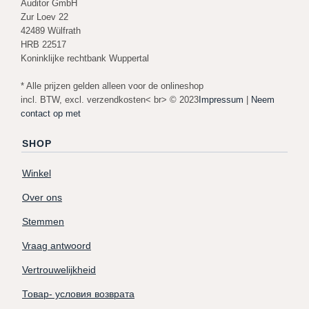
Auditor GmbH
Zur Loev 22
42489 Wülfrath
HRB 22517
Koninklijke rechtbank Wuppertal
* Alle prijzen gelden alleen voor de onlineshop
incl. BTW, excl. verzendkosten< br> © 2023
Impressum
|
Neem
contact op met
SHOP
Winkel
Over ons
Stemmen
Vraag antwoord
Vertrouwelijkheid
Товар- условия возврата