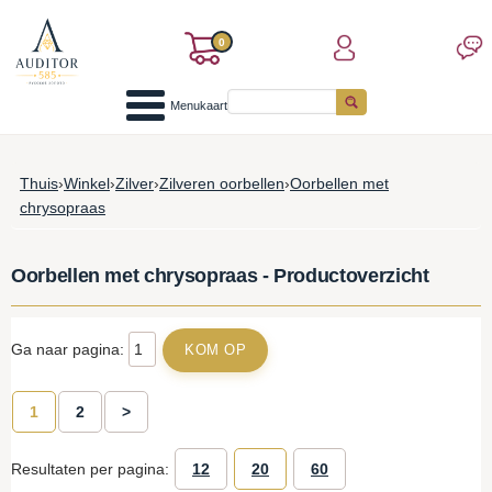
0
Menukaart
Thuis
›
Winkel
›
Zilver
›
Zilveren oorbellen
›
Oorbellen met
chrysopraas
Oorbellen met chrysopraas - Productoverzicht
Ga naar pagina:
1
2
>
Resultaten per pagina:
12
20
60