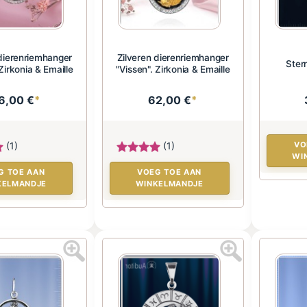
 dierenriemhanger
Zilveren dierenriemhanger
Ster
Zirkonia & Emaille
"Vissen". Zirkonia & Emaille
6,00 €
*
62,00 €
*
(1)
(1)
VO
WI
G TOE AAN
VOEG TOE AAN
KELMANDJE
WINKELMANDJE