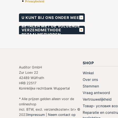
•
Privacybeleid
U KUNT BIJ ONS ONDER MEER
BETALEN MET DE VOLGENDE
VERZENDMETHODE
BETAALMETHODEN
SHOP
Auditor GmbH
Zur Loev 22
Winkel
42489 Wülfrath
Over ons
HRB 22517
Stemmen
Koninklijke rechtbank Wuppertal
Vraag antwoord
* Alle prijzen gelden alleen voor de
Vertrouwelijkheid
onlineshop
Товар- условия воз
incl. BTW, excl. verzendkosten< br> ©
Reparatie en constru
2023
Impressum
|
Neem contact op