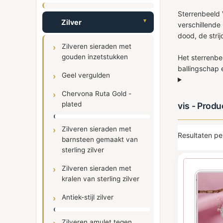
Sterrenbeeld 
Zilver
verschillende
dood, de stri
Zilveren sieraden met
gouden inzetstukken
Het sterrenbe
ballingschap 
Geel vergulden
Chervona Ruta Gold -
plated
vis - Prod
Zilveren sieraden met
Resultaten pe
barnsteen gemaakt van
sterling zilver
Zilveren sieraden met
kralen van sterling zilver
Antiek-stijl zilver
Zilveren amulet tegen