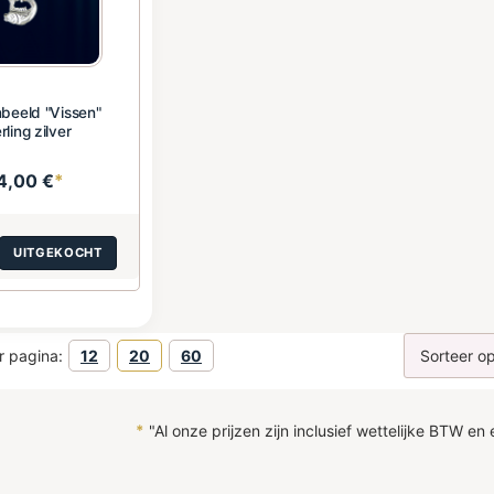
nbeeld "Vissen"
rling zilver
4,00 €
*
UITGEKOCHT
r pagina:
12
20
60
*
"Al onze prijzen zijn inclusief wettelijke BTW en