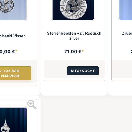
Sterrenbeelden vis". Russisch
Zilve
enbeeld Vissen
zilver
0,00 €
*
71,00 €
*
G TOE AAN
UITGEKOCHT
KELMANDJE