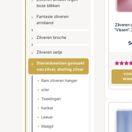
boze blikken
Fantasie zilveren
armband
Zilveren
"Vissen". 
Zilveren broche
5
Zilveren setje
Sterrenbeelden gemaakt
van zilver, sterling zilver
VOE
WIN
Ram zilveren hanger
stier
Tweelingen
Kanker
Leeuw
Maagd