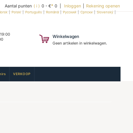
Aantal punten
( i )
0 - €
*
0 |
Inloggen
|
Rekening openen
orsk
|
Polski
|
Português
|
Română
|
Русский
|
Српски
|
Slovenský
|
 19:00
Winkelwagen
00
Geen artikelen in winkelwagen.
irs
VERKOOP