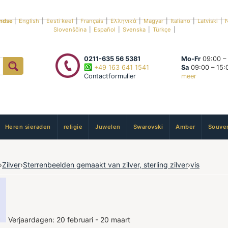
ndse
|
English
|
Eesti keel
|
Français
|
Ελληνικά
|
Magyar
|
Italiano
|
Latviski
|
N
Slovenščina
|
Español
|
Svenska
|
Türkçe
|
0211-635 56 5381
Mo-Fr
09:00 –
+49 163 641 1541
Sa
09:00 – 15:
Contactformulier
meer
Heren sieraden
religie
Juwelen
Swarovski
Amber
Souven
›
Zilver
›
Sterrenbeelden gemaakt van zilver, sterling zilver
›
vis
Verjaardagen: 20 februari - 20 maart