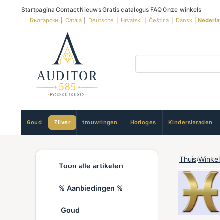
Startpagina
Contact
Nieuws
Gratis catalogus
FAQ
Onze winkels
Български
|
Català
|
Deutsche
|
Hrvatski
|
Čeština
|
Dansk
|
Nederla
Goud
Zilver
trouwringen
Horloges
Kindersieraden
Thuis
›
Winkel
Toon alle artikelen
% Aanbiedingen %
Goud