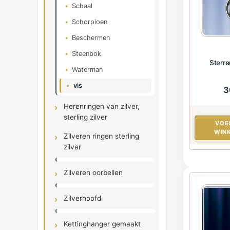
Schaal
Schorpioen
Beschermen
Steenbok
Sterr
Waterman
vis
3
Herenringen van zilver,
sterling zilver
VOE
WIN
Zilveren ringen sterling
zilver
Zilveren oorbellen
Zilverhoofd
Kettinghanger gemaakt