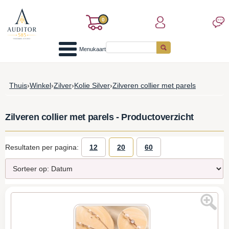
0
Menukaart
Thuis
›
Winkel
›
Zilver
›
Kolie Silver
›
Zilveren collier met parels
Zilveren collier met parels - Productoverzicht
Resultaten per pagina:
12
20
60