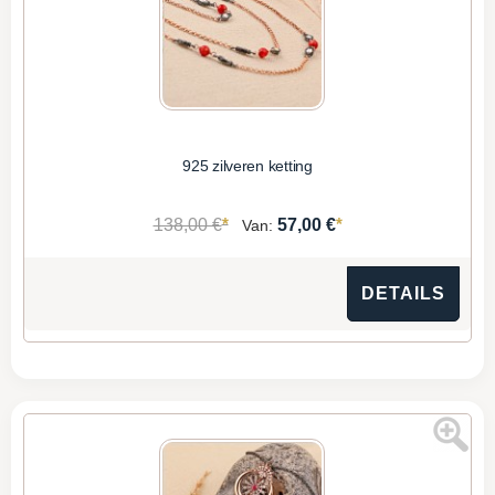
925 zilveren ketting
*
*
138,00 €
57,00 €
Van:
DETAILS