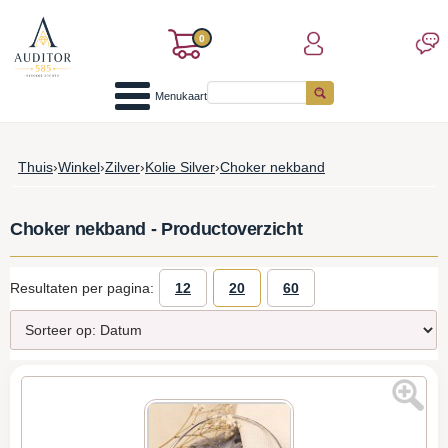
0
Menukaart
Thuis
›
Winkel
›
Zilver
›
Kolie Silver
›
Choker nekband
Choker nekband - Productoverzicht
Resultaten per pagina:
12
20
60