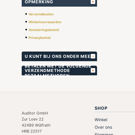
OPMERKING
•
Verzendkosten
•
Winkelvoorwaarden
•
Annuleringsbeleid
•
Privacybeleid
U KUNT BIJ ONS ONDER MEER
BETALEN MET DE VOLGENDE
VERZENDMETHODE
BETAALMETHODEN
SHOP
Auditor GmbH
Zur Loev 22
Winkel
42489 Wülfrath
Over ons
HRB 22517
Stemmen