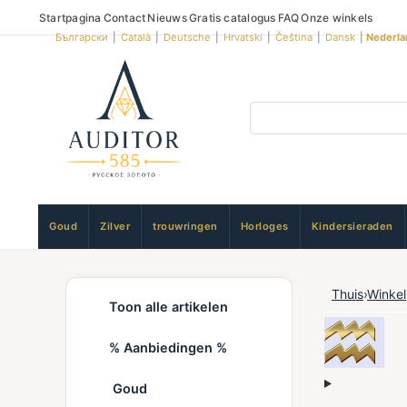
Startpagina
Contact
Nieuws
Gratis catalogus
FAQ
Onze winkels
Български
|
Català
|
Deutsche
|
Hrvatski
|
Čeština
|
Dansk
|
Nederla
Goud
Zilver
trouwringen
Horloges
Kindersieraden
Thuis
›
Winkel
Toon alle artikelen
% Aanbiedingen %
Goud