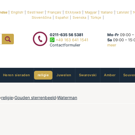
ndse
|
English
|
Eesti keel
|
Français
|
Ελληνικά
|
Magyar
|
Italiano
|
Latviski
|
N
Slovenščina
|
Español
|
Svenska
|
Türkçe
|
0211-635 56 5381
Mo-Fr
09:00 –
+49 163 641 1541
Sa
09:00 – 15:
Contactformulier
meer
Heren sieraden
religie
Juwelen
Swarovski
Amber
Souven
›
religie
›
Gouden sterrenbeeld
›
Waterman