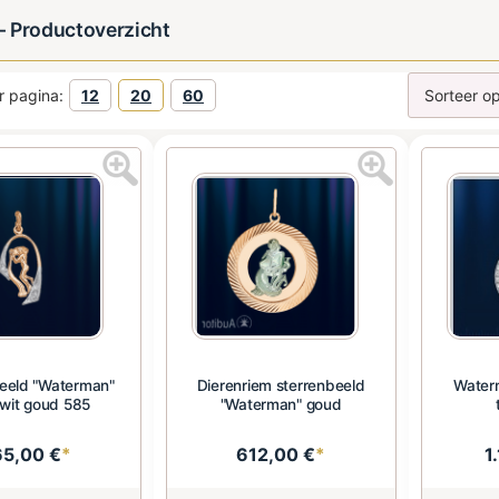
 Productoverzicht
r pagina:
12
20
60
eeld "Waterman"
Dierenriem sterrenbeeld
Water
wit goud 585
"Waterman" goud
65,00 €
*
612,00 €
*
1