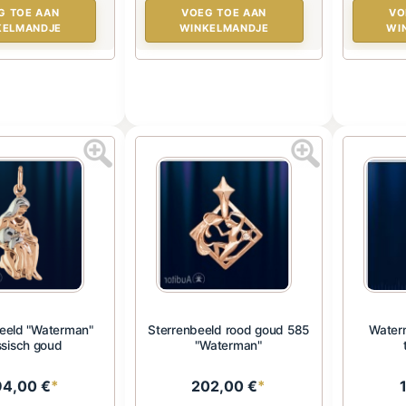
G TOE AAN
VOEG TOE AAN
VO
KELMANDJE
WINKELMANDJE
WI
eeld "Waterman"
Sterrenbeeld rood goud 585
Water
sisch goud
"Waterman"
94,00 €
*
202,00 €
*