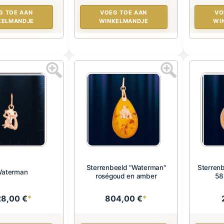
G TOE AAN
VOEG TOE AAN
VO
KELMANDJE
WINKELMANDJE
WI
Sterrenbeeld "Waterman"
Sterrenb
aterman
roségoud en amber
58
28,00 €
*
804,00 €
*