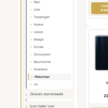
Ram
VOE
stier
WIN
Tweelingen
Kanker
Leeuw
Maagd
Schaal
Schorpioen
Beschermer
Steenbok
Waterman
W
vis
Zilveren sterrenbeeld
2
Icon trailer voor