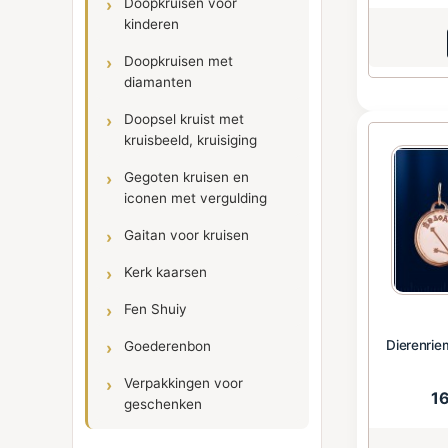
Doopkruisen voor
kinderen
Doopkruisen met
diamanten
Doopsel kruist met
kruisbeeld, kruisiging
Gegoten kruisen en
iconen met vergulding
Gaitan voor kruisen
Kerk kaarsen
Fen Shuiy
Dierenri
Goederenbon
Verpakkingen voor
1
geschenken