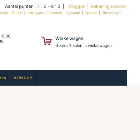
Aantal punten
( i )
0 - €
*
0 |
Inloggen
|
Rekening openen
orsk
|
Polski
|
Português
|
Română
|
Русский
|
Српски
|
Slovenský
|
 19:00
Winkelwagen
00
Geen artikelen in winkelwagen.
irs
VERKOOP