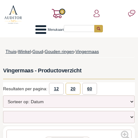
0
Menukaart
Thuis
›
Winkel
›
Goud
›
Gouden ringen
›
Vingermaas
Vingermaas - Productoverzicht
Resultaten per pagina:
12
20
60