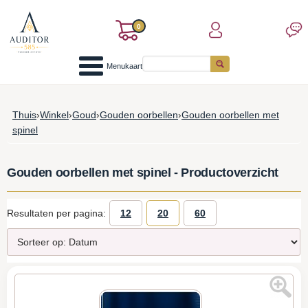
0
Menukaart
Thuis
›
Winkel
›
Goud
›
Gouden oorbellen
›
Gouden oorbellen met
spinel
Gouden oorbellen met spinel - Productoverzicht
Resultaten per pagina:
12
20
60