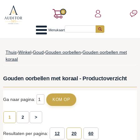
0
Menukaart
Thuis
›
Winkel
›
Goud
›
Gouden oorbellen
›
Gouden oorbellen met
koraal
Gouden oorbellen met koraal - Productoverzicht
Ga naar pagina:
1
2
>
Resultaten per pagina:
12
20
60