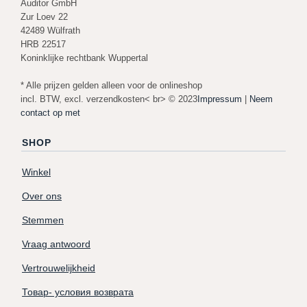
Auditor GmbH
Zur Loev 22
42489 Wülfrath
HRB 22517
Koninklijke rechtbank Wuppertal
* Alle prijzen gelden alleen voor de onlineshop
incl. BTW, excl. verzendkosten< br> © 2023
Impressum
|
Neem
contact op met
SHOP
Winkel
Over ons
Stemmen
Vraag antwoord
Vertrouwelijkheid
Товар- условия возврата