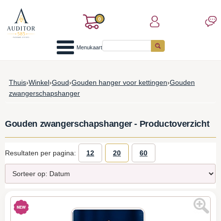
0
Menukaart
Thuis
›
Winkel
›
Goud
›
Gouden hanger voor kettingen
›
Gouden
zwangerschapshanger
Gouden zwangerschapshanger - Productoverzicht
Resultaten per pagina:
12
20
60