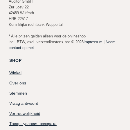
Auditor GmbH
Zur Loev 22
42489 Wülfrath
HRB 22517
Koninklijke rechtbank Wuppertal
* Alle prijzen gelden alleen voor de onlineshop
incl. BTW, excl. verzendkosten< br> © 2023
Impressum
|
Neem
contact op met
SHOP
Winkel
Over ons
Stemmen
Vraag antwoord
Vertrouwelijkheid
Товар- условия возврата