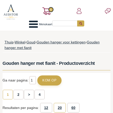
0
Menukaart
Thuis
›
Winkel
›
Goud
›
Gouden hanger voor kettingen
›
Gouden
hanger met fianit
Gouden hanger met fianit - Productoverzicht
Ga naar pagina:
1
2
>
4
Resultaten per pagina:
12
20
60