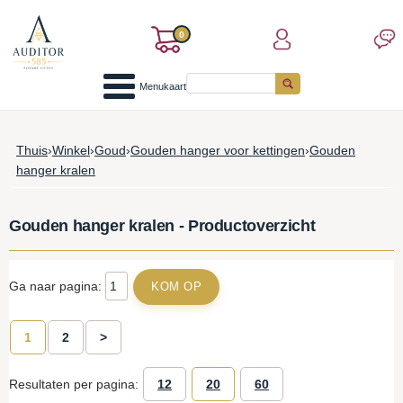
0
Menukaart
Thuis
›
Winkel
›
Goud
›
Gouden hanger voor kettingen
›
Gouden
hanger kralen
Gouden hanger kralen - Productoverzicht
Ga naar pagina:
1
2
>
Resultaten per pagina:
12
20
60