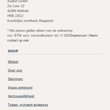
Auditor GmbH
Zur Loev 22
42489 Wülfrath
HRB 22517
Koninklijke rechtbank Wuppertal
* Alle prijzen gelden alleen voor de onlineshop
incl. BTW, excl. verzendkosten< br> © 2023
Impressum
|
Neem
contact op met
SHOP
Winkel
Over ons
Stemmen
Vraag antwoord
Vertrouwelijkheid
Товар- условия возврата