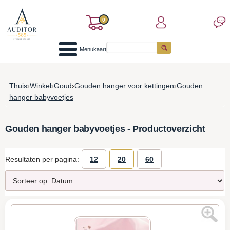
0
Menukaart
Thuis
›
Winkel
›
Goud
›
Gouden hanger voor kettingen
›
Gouden
hanger babyvoetjes
Gouden hanger babyvoetjes - Productoverzicht
Resultaten per pagina:
12
20
60